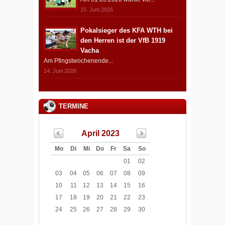
15. Juni 2026
Pokalsieger des KFA WTH bei
den Herren ist der VfB 1919
Vacha
Am Pfingstwochenende...
14. Juni 2026
TERMINE
April 2023
Mo
Di
Mi
Do
Fr
Sa
So
01
02
03
04
05
06
07
08
09
10
11
12
13
14
15
16
17
18
19
20
21
22
23
24
25
26
27
28
29
30