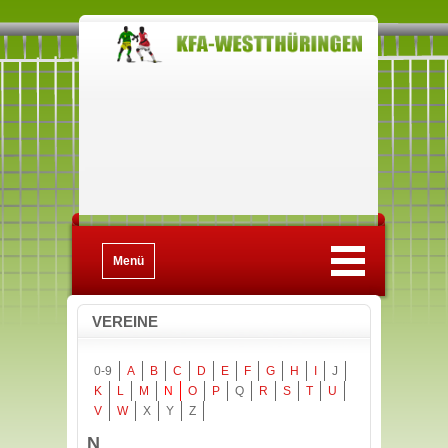
Menü
VEREINE
0-9
A
B
C
D
E
F
G
H
I
J
K
L
M
N
O
P
Q
R
S
T
U
V
W
X
Y
Z
N