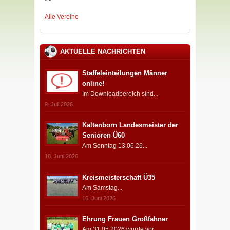
Alle Vereine
AKTUELLE NACHRICHTEN
Staffeleinteilungen Männer
online!
Im Downloadbereich sind...
9. Juli 2026
Kaltenborn Landesmeister der
Senioren Ü60
Am Sonntag 13.06.26...
18. Juni 2026
Kreismeisterschaft Ü35
Am Samstag...
16. Juni 2026
Ehrung Frauen Großfahner
Am 31.05.2026 wurde vor...