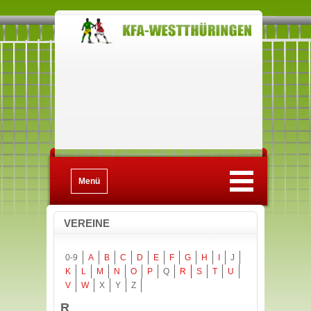
Menü
VEREINE
0-9
A
B
C
D
E
F
G
H
I
J
K
L
M
N
O
P
Q
R
S
T
U
V
W
X
Y
Z
R