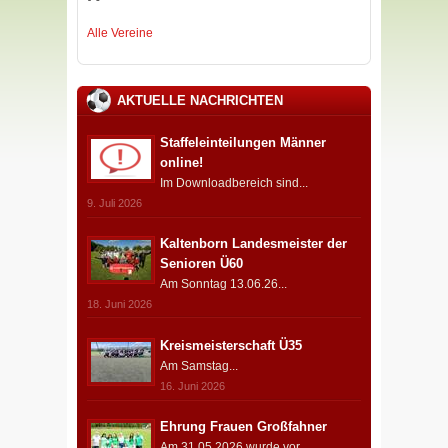
Alle Vereine
AKTUELLE NACHRICHTEN
Staffeleinteilungen Männer
online!
Im Downloadbereich sind...
9. Juli 2026
Kaltenborn Landesmeister der
Senioren Ü60
Am Sonntag 13.06.26...
18. Juni 2026
Kreismeisterschaft Ü35
Am Samstag...
16. Juni 2026
Ehrung Frauen Großfahner
Am 31.05.2026 wurde vor...