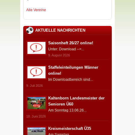
Alle Vereine
AKTUELLE NACHRICHTEN
Saisonheft 26/27 online!
Unter: Download -->...
9. August 2026
Staffeleinteilungen Männer
online!
Im Downloadbereich sind...
9. Juli 2026
Kaltenborn Landesmeister der
Senioren Ü60
Am Sonntag 13.06.26...
18. Juni 2026
Kreismeisterschaft Ü35
Am Samstag...