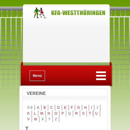
Menü
VEREINE
0-9
A
B
C
D
E
F
G
H
I
J
K
L
M
N
O
P
Q
R
S
T
U
V
W
X
Y
Z
T