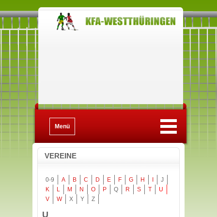
Menü
VEREINE
0-9
A
B
C
D
E
F
G
H
I
J
K
L
M
N
O
P
Q
R
S
T
U
V
W
X
Y
Z
U