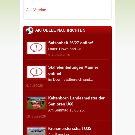
Alle Vereine
AKTUELLE NACHRICHTEN
Saisonheft 26/27 online!
Unter: Download -->...
9. August 2026
Staffeleinteilungen Männer
online!
Im Downloadbereich sind...
9. Juli 2026
Kaltenborn Landesmeister der
Senioren Ü60
Am Sonntag 13.06.26...
18. Juni 2026
Kreismeisterschaft Ü35
Am Samstag...