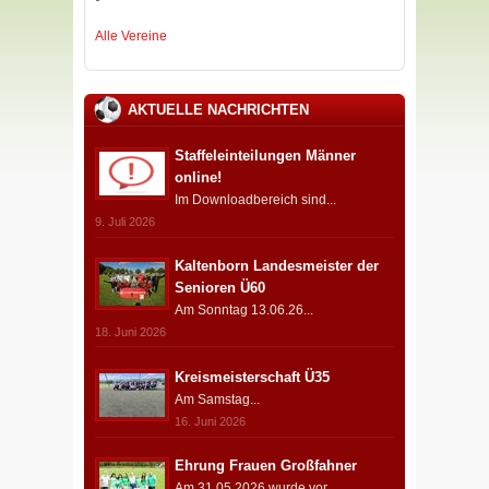
Alle Vereine
AKTUELLE NACHRICHTEN
Staffeleinteilungen Männer
online!
Im Downloadbereich sind...
9. Juli 2026
Kaltenborn Landesmeister der
Senioren Ü60
Am Sonntag 13.06.26...
18. Juni 2026
Kreismeisterschaft Ü35
Am Samstag...
16. Juni 2026
Ehrung Frauen Großfahner
Am 31.05.2026 wurde vor...