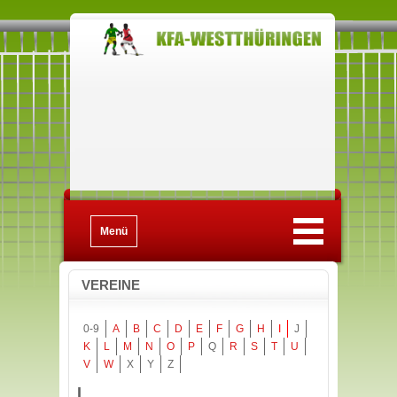
Menü
VEREINE
0-9
A
B
C
D
E
F
G
H
I
J
K
L
M
N
O
P
Q
R
S
T
U
V
W
X
Y
Z
I