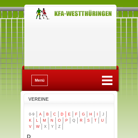
Menü
VEREINE
0-9
A
B
C
D
E
F
G
H
I
J
K
L
M
N
O
P
Q
R
S
T
U
V
W
X
Y
Z
D