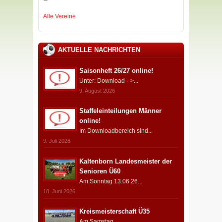
Alle Vereine
AKTUELLE NACHRICHTEN
Saisonheft 26/27 online!
Unter: Download -->...
9. August 2026
Staffeleinteilungen Männer
online!
Im Downloadbereich sind...
9. Juli 2026
Kaltenborn Landesmeister der
Senioren Ü60
Am Sonntag 13.06.26...
18. Juni 2026
Kreismeisterschaft Ü35
Am Samstag...