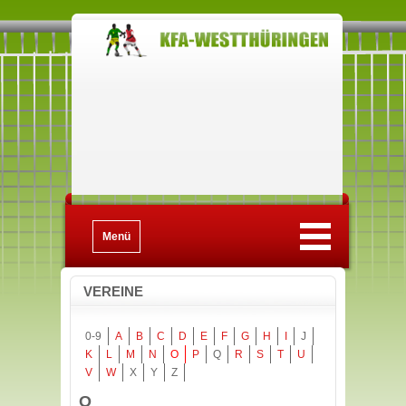
Menü
VEREINE
0-9
A
B
C
D
E
F
G
H
I
J
K
L
M
N
O
P
Q
R
S
T
U
V
W
X
Y
Z
O