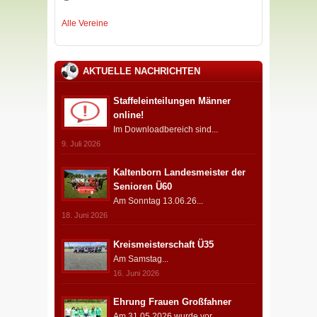
Alle Vereine
AKTUELLE NACHRICHTEN
Staffeleinteilungen Männer
online!
Im Downloadbereich sind...
9. Juli 2026
Kaltenborn Landesmeister der
Senioren Ü60
Am Sonntag 13.06.26...
18. Juni 2026
Kreismeisterschaft Ü35
Am Samstag...
16. Juni 2026
Ehrung Frauen Großfahner
Am 31.05.2026 wurde vor...