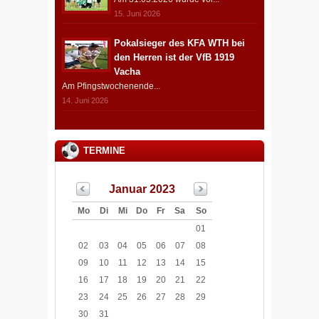
15. Juni 2026
Pokalsieger des KFA WTH bei
den Herren ist der VfB 1919
Vacha
Am Pfingstwochenende...
14. Juni 2026
TERMINE
Januar 2023
Mo
Di
Mi
Do
Fr
Sa
So
01
02
03
04
05
06
07
08
09
10
11
12
13
14
15
16
17
18
19
20
21
22
23
24
25
26
27
28
29
30
31