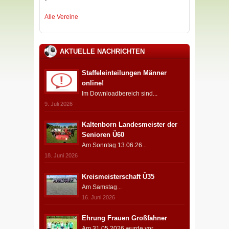
Alle Vereine
AKTUELLE NACHRICHTEN
Staffeleinteilungen Männer
online!
Im Downloadbereich sind...
9. Juli 2026
Kaltenborn Landesmeister der
Senioren Ü60
Am Sonntag 13.06.26...
18. Juni 2026
Kreismeisterschaft Ü35
Am Samstag...
16. Juni 2026
Ehrung Frauen Großfahner
Am 31.05.2026 wurde vor...