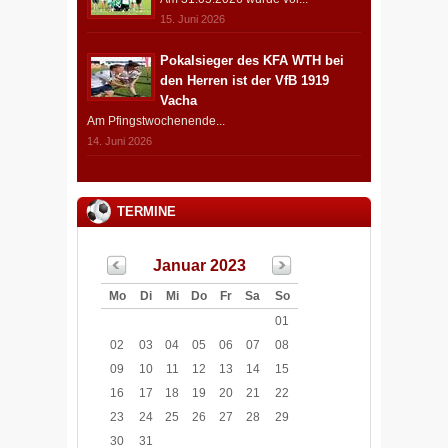
15. Juni 2026
Pokalsieger des KFA WTH bei
den Herren ist der VfB 1919
Vacha
Am Pfingstwochenende...
14. Juni 2026
TERMINE
Januar 2023
Mo
Di
Mi
Do
Fr
Sa
So
01
02
03
04
05
06
07
08
09
10
11
12
13
14
15
16
17
18
19
20
21
22
23
24
25
26
27
28
29
30
31