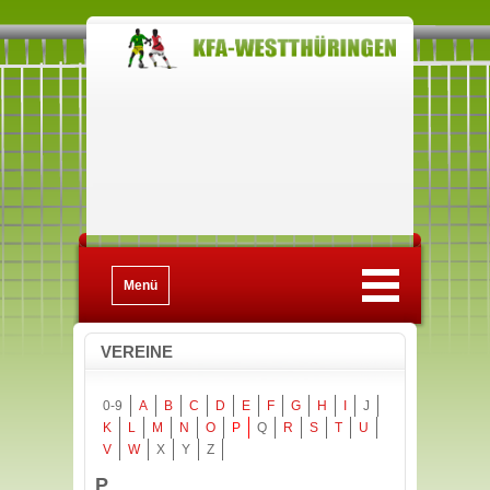
Menü
VEREINE
0-9
A
B
C
D
E
F
G
H
I
J
K
L
M
N
O
P
Q
R
S
T
U
V
W
X
Y
Z
P