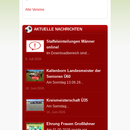
Alle Vereine
AKTUELLE NACHRICHTEN
Staffeleinteilungen Männer
online!
Im Downloadbereich sind...
9. Juli 2026
Kaltenborn Landesmeister der
Senioren Ü60
Am Sonntag 13.06.26...
18. Juni 2026
Kreismeisterschaft Ü35
Am Samstag...
16. Juni 2026
Ehrung Frauen Großfahner
Am 31.05.2026 wurde vor...