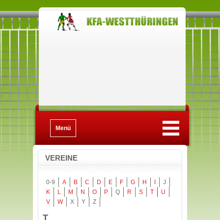
Menü
VEREINE
0-9
A
B
C
D
E
F
G
H
I
J
K
L
M
N
O
P
Q
R
S
T
U
V
W
X
Y
Z
T