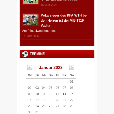
15. Juni 2026
Pokalsieger des KFA WTH bei
den Herren ist der VfB 1919
Vacha
Am Pfingstwochenende...
14. Juni 2026
TERMINE
Januar 2023
Mo
Di
Mi
Do
Fr
Sa
So
01
02
03
04
05
06
07
08
09
10
11
12
13
14
15
16
17
18
19
20
21
22
23
24
25
26
27
28
29
30
31