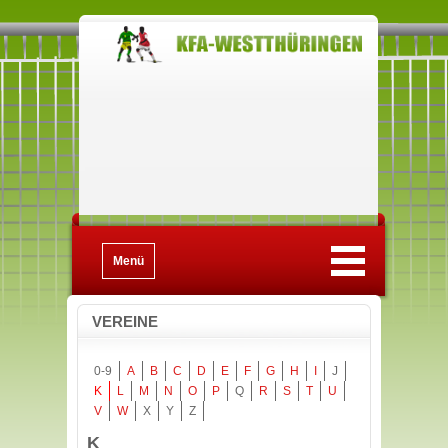
Menü
VEREINE
0-9
A
B
C
D
E
F
G
H
I
J
K
L
M
N
O
P
Q
R
S
T
U
V
W
X
Y
Z
K