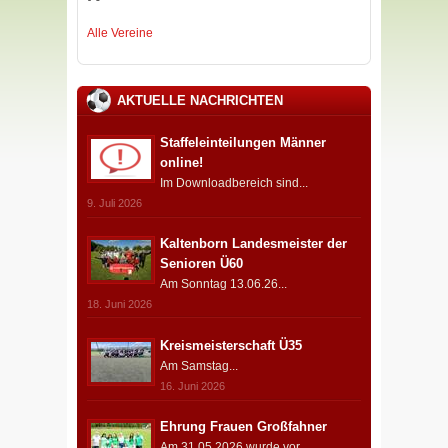
Alle Vereine
AKTUELLE NACHRICHTEN
Staffeleinteilungen Männer
online!
Im Downloadbereich sind...
9. Juli 2026
Kaltenborn Landesmeister der
Senioren Ü60
Am Sonntag 13.06.26...
18. Juni 2026
Kreismeisterschaft Ü35
Am Samstag...
16. Juni 2026
Ehrung Frauen Großfahner
Am 31.05.2026 wurde vor...