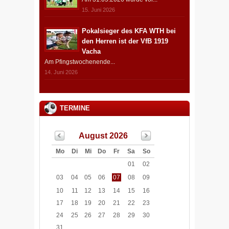
15. Juni 2026
Pokalsieger des KFA WTH bei
den Herren ist der VfB 1919
Vacha
Am Pfingstwochenende...
14. Juni 2026
TERMINE
August 2026
Mo
Di
Mi
Do
Fr
Sa
So
01
02
03
04
05
06
07
08
09
10
11
12
13
14
15
16
17
18
19
20
21
22
23
24
25
26
27
28
29
30
31