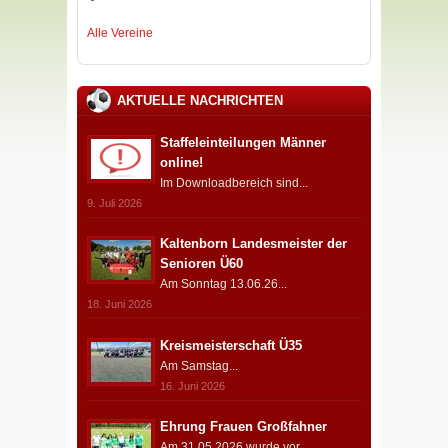
Alle Vereine
AKTUELLE NACHRICHTEN
Staffeleinteilungen Männer
online!
Im Downloadbereich sind...
9. Juli 2026
Kaltenborn Landesmeister der
Senioren Ü60
Am Sonntag 13.06.26...
18. Juni 2026
Kreismeisterschaft Ü35
Am Samstag...
16. Juni 2026
Ehrung Frauen Großfahner
Am 31.05.2026 wurde vor...