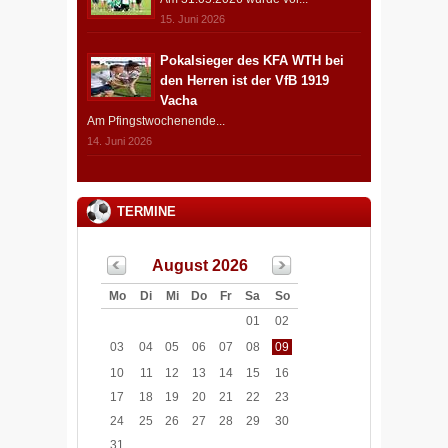
15. Juni 2026
Pokalsieger des KFA WTH bei
den Herren ist der VfB 1919
Vacha
Am Pfingstwochenende...
14. Juni 2026
TERMINE
August 2026
Mo
Di
Mi
Do
Fr
Sa
So
01
02
03
04
05
06
07
08
09
10
11
12
13
14
15
16
17
18
19
20
21
22
23
24
25
26
27
28
29
30
31