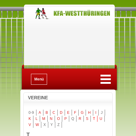
Menü
VEREINE
0-9
A
B
C
D
E
F
G
H
I
J
K
L
M
N
O
P
Q
R
S
T
U
V
W
X
Y
Z
T