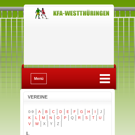
Menü
VEREINE
0-9
A
B
C
D
E
F
G
H
I
J
K
L
M
N
O
P
Q
R
S
T
U
V
W
X
Y
Z
L