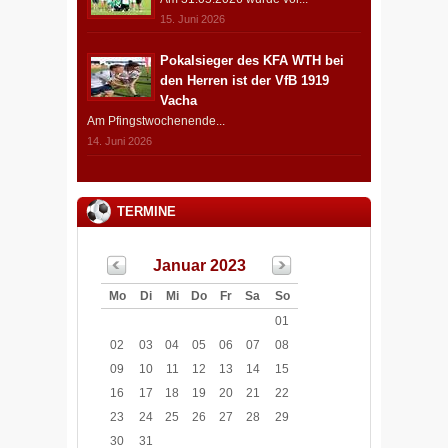
15. Juni 2026
Pokalsieger des KFA WTH bei
den Herren ist der VfB 1919
Vacha
Am Pfingstwochenende...
14. Juni 2026
TERMINE
Januar 2023
Mo
Di
Mi
Do
Fr
Sa
So
01
02
03
04
05
06
07
08
09
10
11
12
13
14
15
16
17
18
19
20
21
22
23
24
25
26
27
28
29
30
31