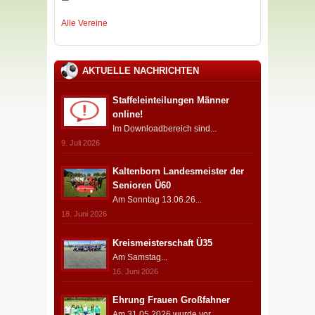
Alle Vereine
AKTUELLE NACHRICHTEN
Staffeleinteilungen Männer
online!
Im Downloadbereich sind...
9. Juli 2026
Kaltenborn Landesmeister der
Senioren Ü60
Am Sonntag 13.06.26...
18. Juni 2026
Kreismeisterschaft Ü35
Am Samstag...
16. Juni 2026
Ehrung Frauen Großfahner
Am 31.05.2026 wurde vor...