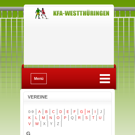
Menü
VEREINE
0-9
A
B
C
D
E
F
G
H
I
J
K
L
M
N
O
P
Q
R
S
T
U
V
W
X
Y
Z
G