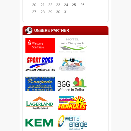
20
21
22
23
24
25
26
27
28
29
30
31
UNSERE PARTNER