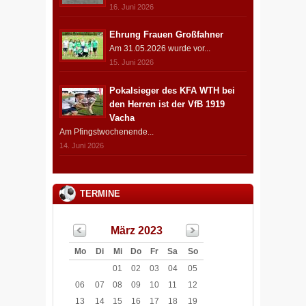
16. Juni 2026
Ehrung Frauen Großfahner
Am 31.05.2026 wurde vor...
15. Juni 2026
Pokalsieger des KFA WTH bei
den Herren ist der VfB 1919
Vacha
Am Pfingstwochenende...
14. Juni 2026
TERMINE
März 2023
Mo
Di
Mi
Do
Fr
Sa
So
01
02
03
04
05
06
07
08
09
10
11
12
13
14
15
16
17
18
19