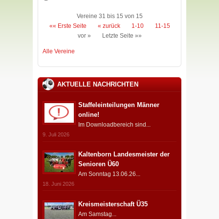
Vereine 31 bis 15 von 15
«« Erste Seite
« zurück
1-10
11-15
vor »
Letzte Seite »»
Alle Vereine
AKTUELLE NACHRICHTEN
Staffeleinteilungen Männer
online!
Im Downloadbereich sind...
9. Juli 2026
Kaltenborn Landesmeister der
Senioren Ü60
Am Sonntag 13.06.26...
18. Juni 2026
Kreismeisterschaft Ü35
Am Samstag...