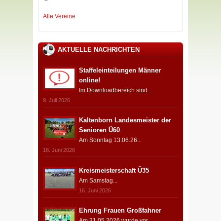
Alle Vereine
AKTUELLE NACHRICHTEN
Staffeleinteilungen Männer
online!
Im Downloadbereich sind...
9. Juli 2026
Kaltenborn Landesmeister der
Senioren Ü60
Am Sonntag 13.06.26...
18. Juni 2026
Kreismeisterschaft Ü35
Am Samstag...
16. Juni 2026
Ehrung Frauen Großfahner
Am 31.05.2026 wurde vor...