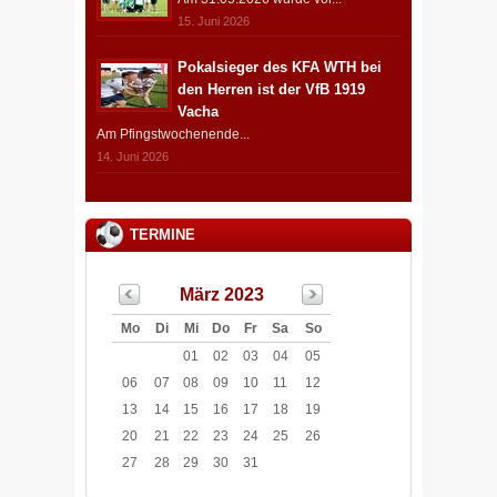
15. Juni 2026
Pokalsieger des KFA WTH bei
den Herren ist der VfB 1919
Vacha
Am Pfingstwochenende...
14. Juni 2026
TERMINE
März 2023
Mo
Di
Mi
Do
Fr
Sa
So
01
02
03
04
05
06
07
08
09
10
11
12
13
14
15
16
17
18
19
20
21
22
23
24
25
26
27
28
29
30
31