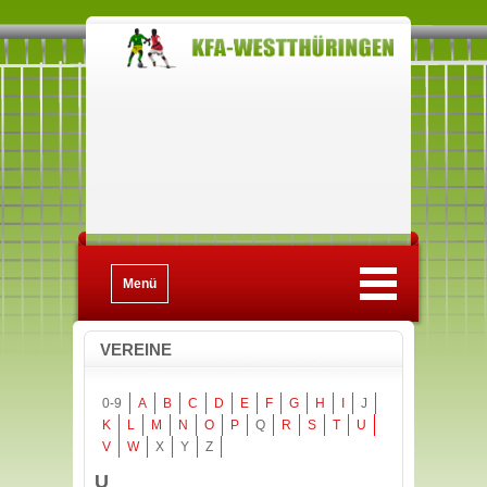
Menü
VEREINE
0-9
A
B
C
D
E
F
G
H
I
J
K
L
M
N
O
P
Q
R
S
T
U
V
W
X
Y
Z
U