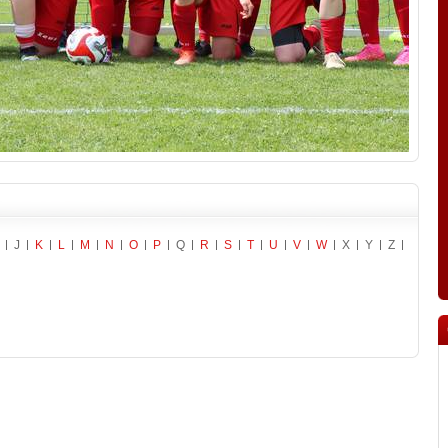
J
K
L
M
N
O
P
Q
R
S
T
U
V
W
X
Y
Z