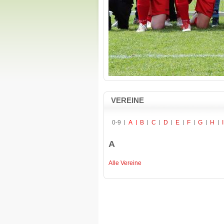
VEREINE
0-9
A
B
C
D
E
F
G
H
I
A
Alle Vereine