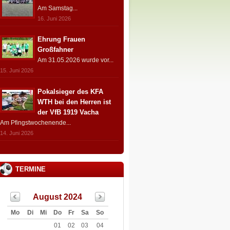
Am Samstag...
16. Juni 2026
Ehrung Frauen
Großfahner
Am 31.05.2026 wurde vor...
15. Juni 2026
Pokalsieger des KFA
WTH bei den Herren ist
der VfB 1919 Vacha
Am Pfingstwochenende...
14. Juni 2026
TERMINE
August 2024
Mo
Di
Mi
Do
Fr
Sa
So
01
02
03
04