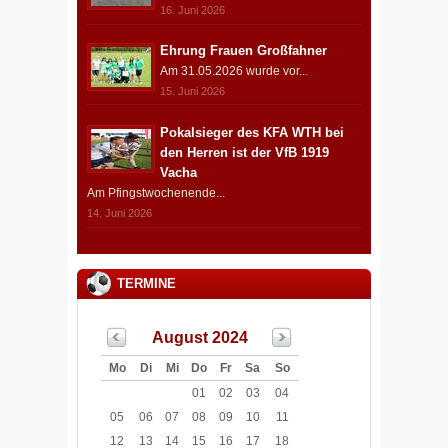
16. Juni 2026
Ehrung Frauen Großfahner
Am 31.05.2026 wurde vor...
15. Juni 2026
Pokalsieger des KFA WTH bei
den Herren ist der VfB 1919
Vacha
Am Pfingstwochenende...
14. Juni 2026
TERMINE
August 2024
Mo
Di
Mi
Do
Fr
Sa
So
01
02
03
04
05
06
07
08
09
10
11
12
13
14
15
16
17
18