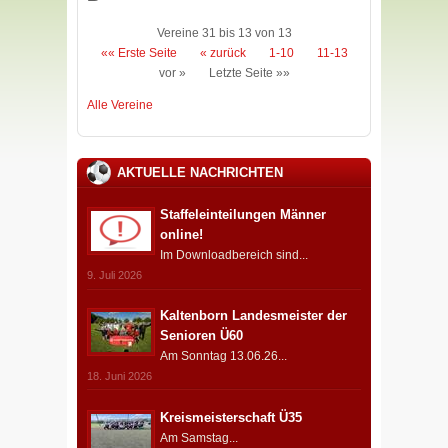
Vereine 31 bis 13 von 13
«« Erste Seite
« zurück
1-10
11-13
vor »
Letzte Seite »»
Alle Vereine
AKTUELLE NACHRICHTEN
Staffeleinteilungen Männer
online!
Im Downloadbereich sind...
9. Juli 2026
Kaltenborn Landesmeister der
Senioren Ü60
Am Sonntag 13.06.26...
18. Juni 2026
Kreismeisterschaft Ü35
Am Samstag...