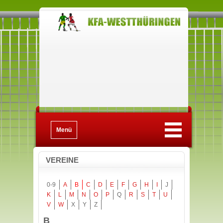
Menü
VEREINE
0-9
A
B
C
D
E
F
G
H
I
J
K
L
M
N
O
P
Q
R
S
T
U
V
W
X
Y
Z
B