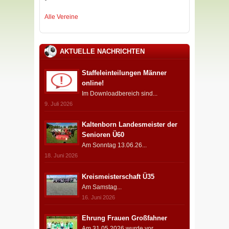
Alle Vereine
AKTUELLE NACHRICHTEN
Staffeleinteilungen Männer
online!
Im Downloadbereich sind...
9. Juli 2026
Kaltenborn Landesmeister der
Senioren Ü60
Am Sonntag 13.06.26...
18. Juni 2026
Kreismeisterschaft Ü35
Am Samstag...
16. Juni 2026
Ehrung Frauen Großfahner
Am 31.05.2026 wurde vor...