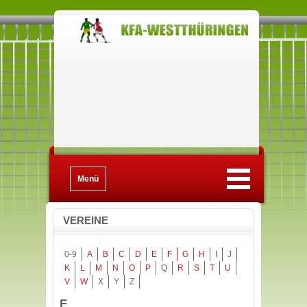
Menü
VEREINE
0-9
A
B
C
D
E
F
G
H
I
J
K
L
M
N
O
P
Q
R
S
T
U
V
W
X
Y
Z
F