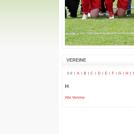
VEREINE
0-9
A
B
C
D
E
F
G
H
I
H
Alle Vereine