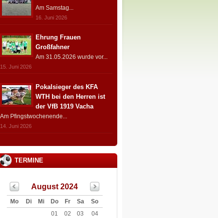
Am Samstag...
16. Juni 2026
Ehrung Frauen
Großfahner
Am 31.05.2026 wurde vor...
15. Juni 2026
Pokalsieger des KFA
WTH bei den Herren ist
der VfB 1919 Vacha
Am Pfingstwochenende...
14. Juni 2026
TERMINE
August 2024
Mo
Di
Mi
Do
Fr
Sa
So
01
02
03
04