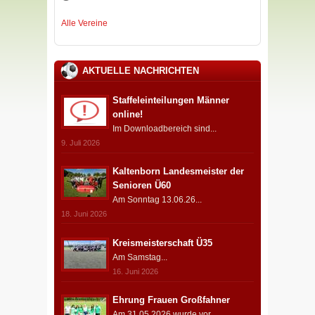
Alle Vereine
AKTUELLE NACHRICHTEN
Staffeleinteilungen Männer
online!
Im Downloadbereich sind...
9. Juli 2026
Kaltenborn Landesmeister der
Senioren Ü60
Am Sonntag 13.06.26...
18. Juni 2026
Kreismeisterschaft Ü35
Am Samstag...
16. Juni 2026
Ehrung Frauen Großfahner
Am 31.05.2026 wurde vor...