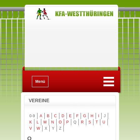
Menü
VEREINE
0-9
A
B
C
D
E
F
G
H
I
J
K
L
M
N
O
P
Q
R
S
T
U
V
W
X
Y
Z
O