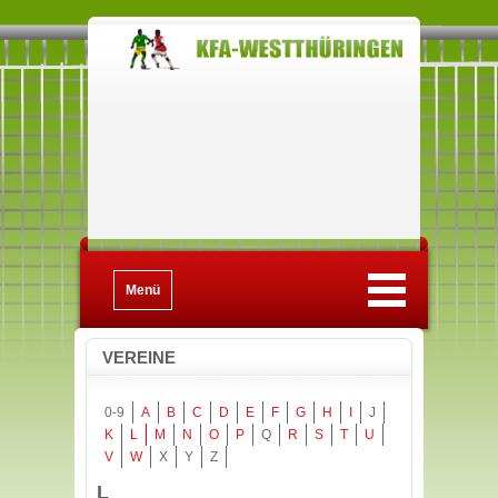
Menü
VEREINE
0-9
A
B
C
D
E
F
G
H
I
J
K
L
M
N
O
P
Q
R
S
T
U
V
W
X
Y
Z
L