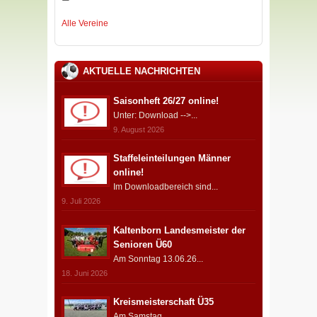
Alle Vereine
AKTUELLE NACHRICHTEN
Saisonheft 26/27 online!
Unter: Download -->...
9. August 2026
Staffeleinteilungen Männer
online!
Im Downloadbereich sind...
9. Juli 2026
Kaltenborn Landesmeister der
Senioren Ü60
Am Sonntag 13.06.26...
18. Juni 2026
Kreismeisterschaft Ü35
Am Samstag...