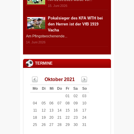
15. Juni 2026
Pokalsieger des KFA WTH bei
den Herren ist der VfB 1919
Vacha
Am Pfingstwochenende...
14. Juni 2026
TERMINE
Oktober 2021
Mo
Di
Mi
Do
Fr
Sa
So
01
02
03
04
05
06
07
08
09
10
11
12
13
14
15
16
17
18
19
20
21
22
23
24
25
26
27
28
29
30
31