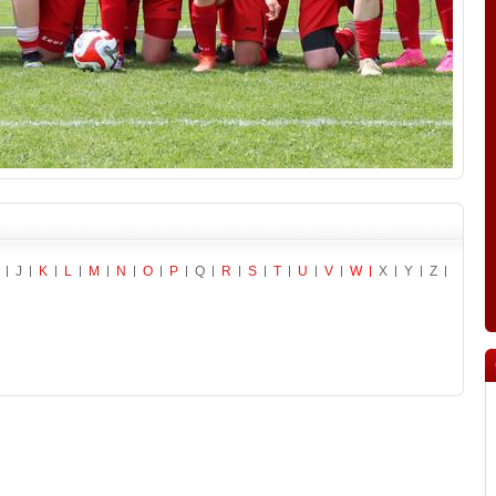
J
K
L
M
N
O
P
Q
R
S
T
U
V
W
X
Y
Z