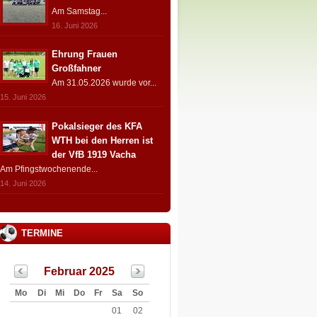
Am Samstag...
16. Juni 2026
Ehrung Frauen
Großfahner
Am 31.05.2026 wurde vor...
15. Juni 2026
Pokalsieger des KFA
WTH bei den Herren ist
der VfB 1919 Vacha
Am Pfingstwochenende...
14. Juni 2026
TERMINE
Februar 2025
Mo
Di
Mi
Do
Fr
Sa
So
01
02