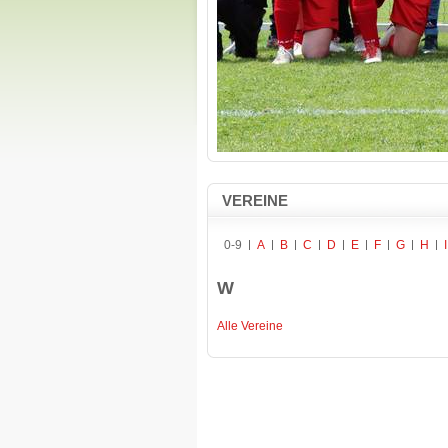
VEREINE
0-9
A
B
C
D
E
F
G
H
I
W
Alle Vereine