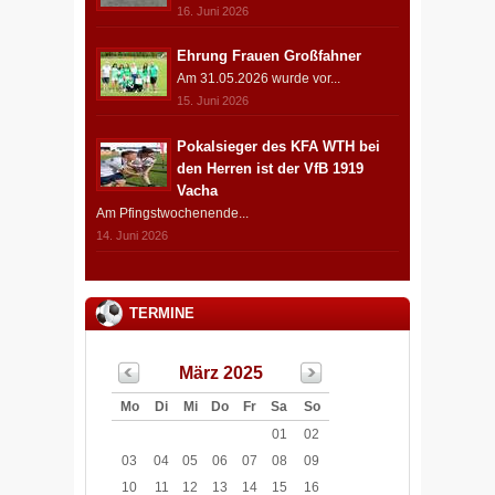
16. Juni 2026
Ehrung Frauen Großfahner
Am 31.05.2026 wurde vor...
15. Juni 2026
Pokalsieger des KFA WTH bei
den Herren ist der VfB 1919
Vacha
Am Pfingstwochenende...
14. Juni 2026
TERMINE
März 2025
Mo
Di
Mi
Do
Fr
Sa
So
01
02
03
04
05
06
07
08
09
10
11
12
13
14
15
16