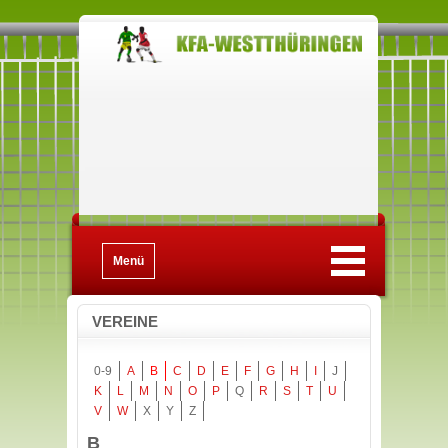
Menü
VEREINE
0-9
A
B
C
D
E
F
G
H
I
J
K
L
M
N
O
P
Q
R
S
T
U
V
W
X
Y
Z
B