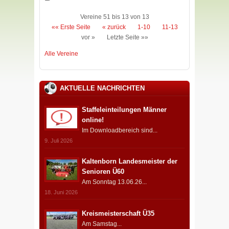
Vereine 51 bis 13 von 13
«« Erste Seite
« zurück
1-10
11-13
vor »
Letzte Seite »»
Alle Vereine
AKTUELLE NACHRICHTEN
Staffeleinteilungen Männer
online!
Im Downloadbereich sind...
9. Juli 2026
Kaltenborn Landesmeister der
Senioren Ü60
Am Sonntag 13.06.26...
18. Juni 2026
Kreismeisterschaft Ü35
Am Samstag...