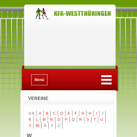
Menü
VEREINE
0-9
A
B
C
D
E
F
G
H
I
J
K
L
M
N
O
P
Q
R
S
T
U
V
W
X
Y
Z
W