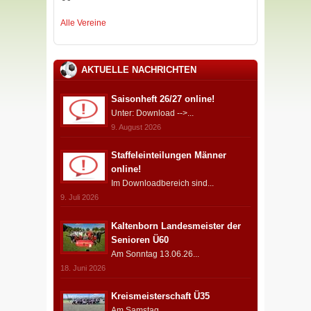
Alle Vereine
AKTUELLE NACHRICHTEN
Saisonheft 26/27 online!
Unter: Download -->...
9. August 2026
Staffeleinteilungen Männer
online!
Im Downloadbereich sind...
9. Juli 2026
Kaltenborn Landesmeister der
Senioren Ü60
Am Sonntag 13.06.26...
18. Juni 2026
Kreismeisterschaft Ü35
Am Samstag...