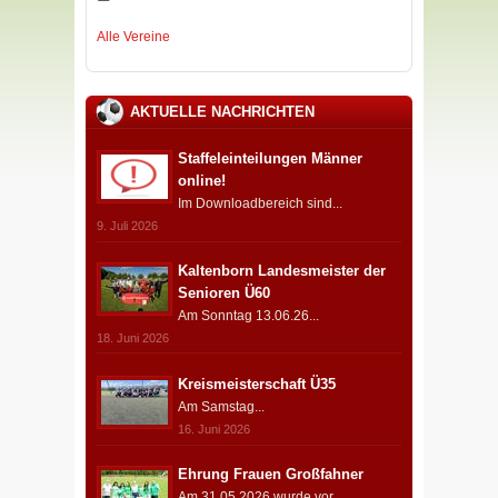
Alle Vereine
AKTUELLE NACHRICHTEN
Staffeleinteilungen Männer
online!
Im Downloadbereich sind...
9. Juli 2026
Kaltenborn Landesmeister der
Senioren Ü60
Am Sonntag 13.06.26...
18. Juni 2026
Kreismeisterschaft Ü35
Am Samstag...
16. Juni 2026
Ehrung Frauen Großfahner
Am 31.05.2026 wurde vor...