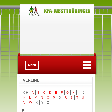
Menü
VEREINE
0-9
A
B
C
D
E
F
G
H
I
J
K
L
M
N
O
P
Q
R
S
T
U
V
W
X
Y
Z
E