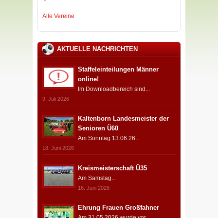
Alle Vereine
AKTUELLE NACHRICHTEN
Staffeleinteilungen Männer
online!
Im Downloadbereich sind...
9. Juli 2026
Kaltenborn Landesmeister der
Senioren Ü60
Am Sonntag 13.06.26...
18. Juni 2026
Kreismeisterschaft Ü35
Am Samstag...
16. Juni 2026
Ehrung Frauen Großfahner
Am 31.05.2026 wurde vor...