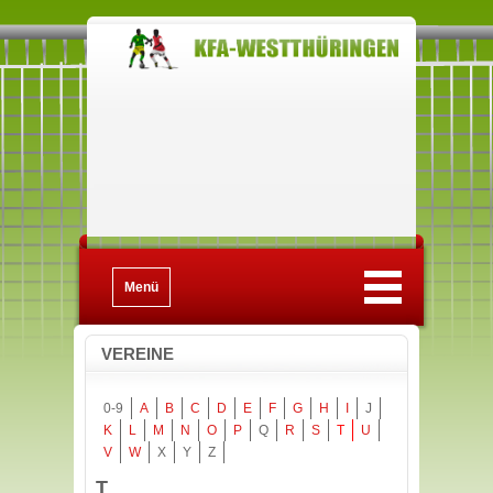
Menü
VEREINE
0-9
A
B
C
D
E
F
G
H
I
J
K
L
M
N
O
P
Q
R
S
T
U
V
W
X
Y
Z
T