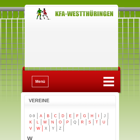
Menü
VEREINE
0-9
A
B
C
D
E
F
G
H
I
J
K
L
M
N
O
P
Q
R
S
T
U
V
W
X
Y
Z
W