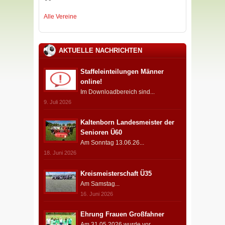
Alle Vereine
AKTUELLE NACHRICHTEN
Staffeleinteilungen Männer
online!
Im Downloadbereich sind...
9. Juli 2026
Kaltenborn Landesmeister der
Senioren Ü60
Am Sonntag 13.06.26...
18. Juni 2026
Kreismeisterschaft Ü35
Am Samstag...
16. Juni 2026
Ehrung Frauen Großfahner
Am 31.05.2026 wurde vor...