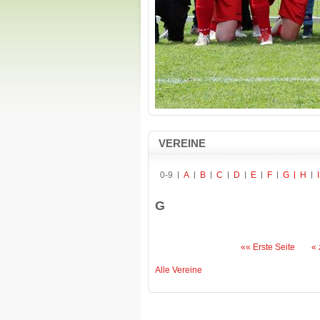
VEREINE
0-9
A
B
C
D
E
F
G
H
I
G
«« Erste Seite
« 
Alle Vereine