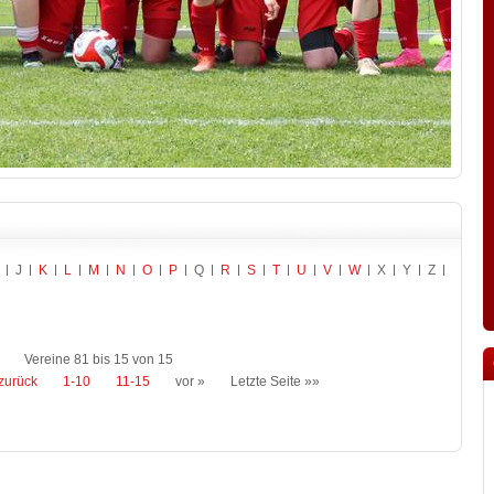
J
K
L
M
N
O
P
Q
R
S
T
U
V
W
X
Y
Z
Vereine 81 bis 15 von 15
zurück
1-10
11-15
vor »
Letzte Seite »»