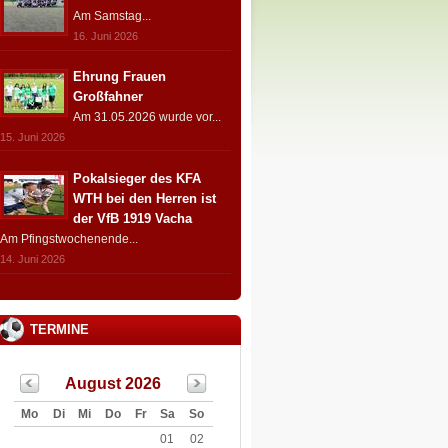
Am Samstag...
16. Juni 2026
Ehrung Frauen
Großfahner
Am 31.05.2026 wurde vor...
15. Juni 2026
Pokalsieger des KFA
WTH bei den Herren ist
der VfB 1919 Vacha
Am Pfingstwochenende...
14. Juni 2026
TERMINE
August 2026
Mo
Di
Mi
Do
Fr
Sa
So
01
02