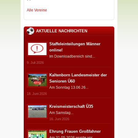
Alle Vereine
AKTUELLE NACHRICHTEN
Staffeleinteilungen Männer
online!
Im Downloadbereich sind...
9. Juli 2026
Kaltenborn Landesmeister der
Senioren Ü60
Am Sonntag 13.06.26...
18. Juni 2026
Kreismeisterschaft Ü35
Am Samstag...
16. Juni 2026
Ehrung Frauen Großfahner
Am 31.05.2026 wurde vor...