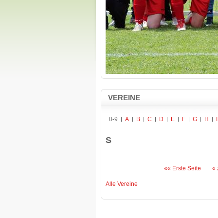
VEREINE
0-9
A
B
C
D
E
F
G
H
I
S
«« Erste Seite
« 
Alle Vereine