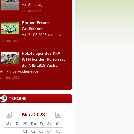
Am Samstag...
16. Juni 2026
Ehrung Frauen
Großfahner
Am 31.05.2026 wurde vor...
15. Juni 2026
Pokalsieger des KFA
WTH bei den Herren ist
der VfB 1919 Vacha
Am Pfingstwochenende...
14. Juni 2026
TERMINE
März 2023
Mo
Di
Mi
Do
Fr
Sa
So
01
02
03
04
05