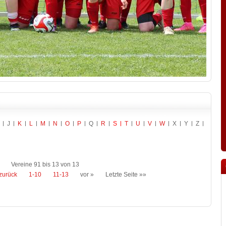
J
K
L
M
N
O
P
Q
R
S
T
U
V
W
X
Y
Z
Vereine 91 bis 13 von 13
zurück
1-10
11-13
vor »
Letzte Seite »»