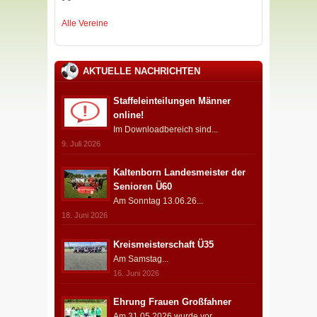
Alle Vereine
AKTUELLE NACHRICHTEN
Staffeleinteilungen Männer
online!
Im Downloadbereich sind...
9. Juli 2026
Kaltenborn Landesmeister der
Senioren Ü60
Am Sonntag 13.06.26...
18. Juni 2026
Kreismeisterschaft Ü35
Am Samstag...
16. Juni 2026
Ehrung Frauen Großfahner
Am 31.05.2026 wurde vor...