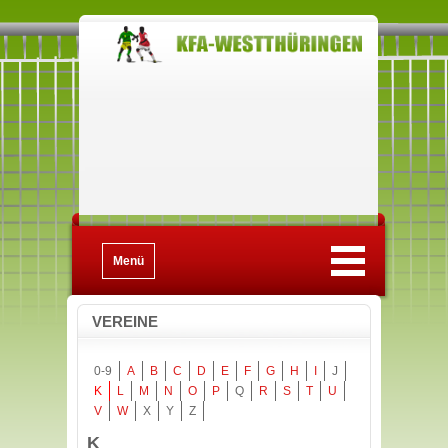
Menü
VEREINE
0-9
A
B
C
D
E
F
G
H
I
J
K
L
M
N
O
P
Q
R
S
T
U
V
W
X
Y
Z
K