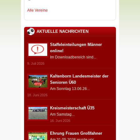
Alle Vereine
AKTUELLE NACHRICHTEN
Staffeleinteilungen Männer
online!
Im Downloadbereich sind...
9. Juli 2026
Kaltenborn Landesmeister der
Senioren Ü60
Am Sonntag 13.06.26...
18. Juni 2026
Kreismeisterschaft Ü35
Am Samstag...
16. Juni 2026
Ehrung Frauen Großfahner
Am 31.05.2026 wurde vor...