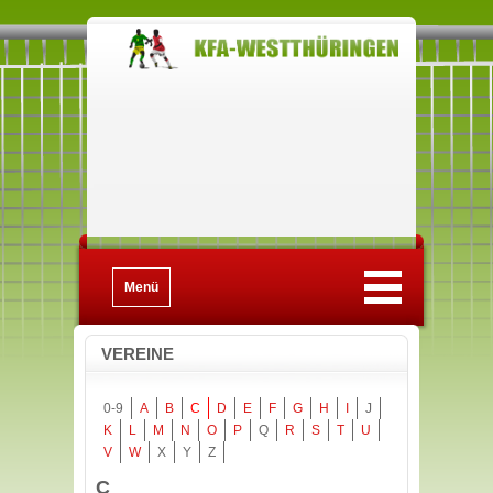
Menü
VEREINE
0-9
A
B
C
D
E
F
G
H
I
J
K
L
M
N
O
P
Q
R
S
T
U
V
W
X
Y
Z
C