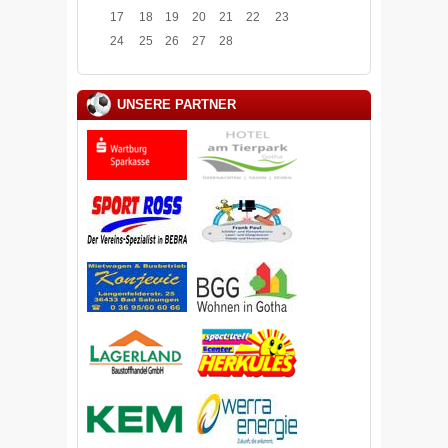
17
18
19
20
21
22
23
24
25
26
27
28
UNSERE PARTNER