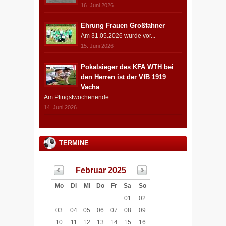
16. Juni 2026
Ehrung Frauen Großfahner
Am 31.05.2026 wurde vor...
15. Juni 2026
Pokalsieger des KFA WTH bei
den Herren ist der VfB 1919
Vacha
Am Pfingstwochenende...
14. Juni 2026
TERMINE
Februar 2025
Mo
Di
Mi
Do
Fr
Sa
So
01
02
03
04
05
06
07
08
09
10
11
12
13
14
15
16