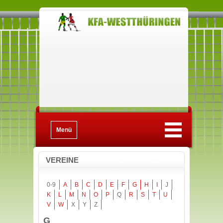
Menü
VEREINE
0-9
A
B
C
D
E
F
G
H
I
J
K
L
M
N
O
P
Q
R
S
T
U
V
W
X
Y
Z
G