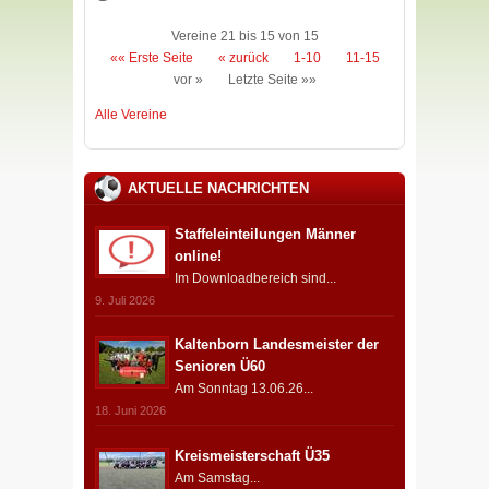
Vereine 21 bis 15 von 15
«« Erste Seite
« zurück
1-10
11-15
vor »
Letzte Seite »»
Alle Vereine
AKTUELLE NACHRICHTEN
Staffeleinteilungen Männer
online!
Im Downloadbereich sind...
9. Juli 2026
Kaltenborn Landesmeister der
Senioren Ü60
Am Sonntag 13.06.26...
18. Juni 2026
Kreismeisterschaft Ü35
Am Samstag...