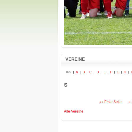
VEREINE
0-9
A
B
C
D
E
F
G
H
I
S
«« Erste Seite
« 
Alle Vereine