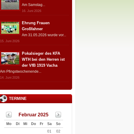
Am Samstag...
16. Juni 2026
Ehrung Frauen
Großfahner
Am 31.05.2026 wurde vor...
15. Juni 2026
Pokalsieger des KFA
WTH bei den Herren ist
der VfB 1919 Vacha
Am Pfingstwochenende...
14. Juni 2026
TERMINE
Februar 2025
Mo
Di
Mi
Do
Fr
Sa
So
01
02