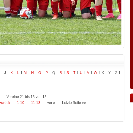
J
K
L
M
N
O
P
Q
R
S
T
U
V
W
X
Y
Z
Vereine 21 bis 13 von 13
zurück
1-10
11-13
vor »
Letzte Seite »»