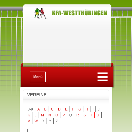
Menü
VEREINE
0-9
A
B
C
D
E
F
G
H
I
J
K
L
M
N
O
P
Q
R
S
T
U
V
W
X
Y
Z
T