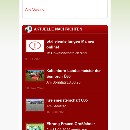
Alle Vereine
AKTUELLE NACHRICHTEN
Staffeleinteilungen Männer
online!
Im Downloadbereich sind...
9. Juli 2026
Kaltenborn Landesmeister der
Senioren Ü60
Am Sonntag 13.06.26...
18. Juni 2026
Kreismeisterschaft Ü35
Am Samstag...
16. Juni 2026
Ehrung Frauen Großfahner
Am 31.05.2026 wurde vor...