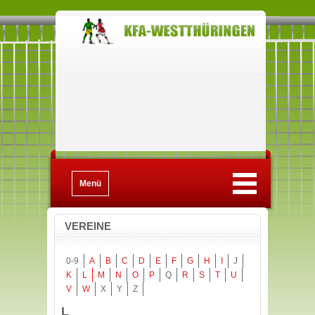
Menü
VEREINE
0-9
A
B
C
D
E
F
G
H
I
J
K
L
M
N
O
P
Q
R
S
T
U
V
W
X
Y
Z
L