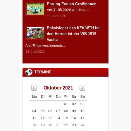
Ehrung Frauen Großfahner
Am 31.05.2026 wurde vor...
15. Juni 2026
Pokalsieger des KFA WTH bei
den Herren ist der VfB 1919
Vacha
Am Pfingstwochenende...
14. Juni 2026
TERMINE
Oktober 2021
Mo
Di
Mi
Do
Fr
Sa
So
01
02
03
04
05
06
07
08
09
10
11
12
13
14
15
16
17
18
19
20
21
22
23
24