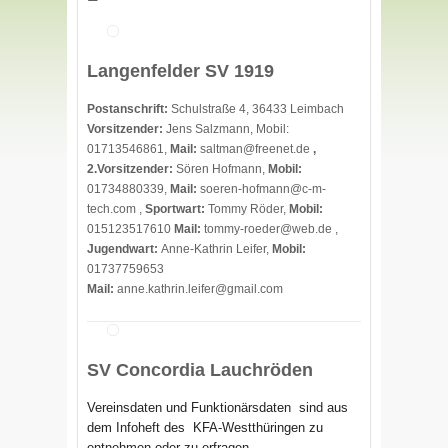
Langenfelder SV 1919
Postanschrift:
Schulstraße 4, 36433 Leimbach
Vorsitzender:
Jens Salzmann, Mobil:
01713546861,
Mail:
saltman@freenet.de
,
2.Vorsitzender:
Sören Hofmann,
Mobil:
01734880339,
Mail:
soeren-hofmann@c-m-
tech.com ,
Sportwart:
Tommy Röder,
Mobil:
015123517610
Mail:
tommy-roeder@web.de ,
Jugendwart:
Anne-Kathrin Leifer,
Mobil:
01737759653
Mail:
anne.kathrin.leifer@gmail.com
SV Concordia Lauchröden
Verein
sdaten
und Funktionärsdaten sind aus
dem Infoheft des
KFA-Westthüringen zu
entnehmen oder zu erfragen