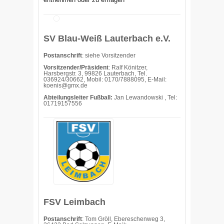
SV Blau-Weiß Lauterbach e.V.
Postanschrift
: siehe Vorsitzender
Vorsitzender/Präsident
: Ralf Könitzer,
Harsbergstr. 3, 99826 Lauterbach, Tel.
036924/30662, Mobil: 0170/7888095, E-Mail:
koenis@gmx.de
Abteilungsleiter Fußball:
Jan Lewandowski , Tel:
01719157556
FSV Leimbach
Postanschrift
: Tom Gröll, Ebereschenweg 3,