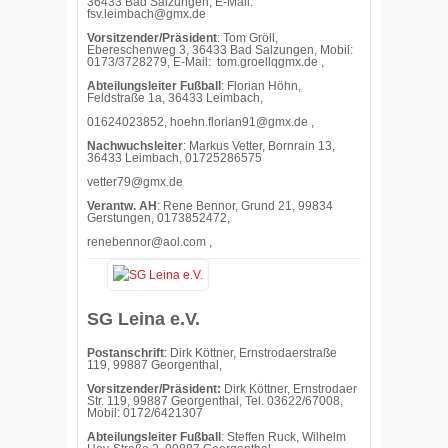
36433 Bad Salzungen, E-Mail:
fsv.leimbach@gmx.de
Vorsitzender/Präsident
: Tom Gröll,
Ebereschenweg 3, 36433 Bad Salzungen, Mobil:
0173/3728279, E-Mail:
tom.groellqgmx.de ,
Abteilungsleiter Fußball
: Florian Höhn,
Feldstraße 1a, 36433 Leimbach,
01624023852,
hoehn.florian91@gmx.de ,
Nachwuchsleiter
: Markus Vetter, Bornrain 13,
36433 Leimbach, 01725286575
vetter79@gmx.de
Verantw. AH
: Rene Bennor, Grund 21, 99834
Gerstungen, 0173852472,
renebennor@aol.com ,
SG Leina e.V.
Postanschrift
: Dirk Köttner, Ernstrodaerstraße
119, 99887 Georgenthal,
Vorsitzender/Präsident:
Dirk Köttner, Ernstrodaer
Str. 119, 99887 Georgenthal, Tel. 03622/67008,
Mobil: 0172/6421307
Abteilungsleiter Fußball
: Steffen Ruck, Wilhelm