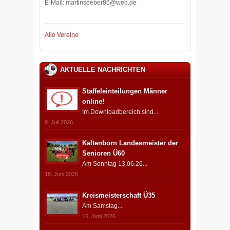
E-Mail: martinseeber86@web.de
Alle Vereine
AKTUELLE NACHRICHTEN
Staffeleinteilungen Männer
online!
Im Downloadbereich sind...
9. Juli 2026
Kaltenborn Landesmeister der
Senioren Ü60
Am Sonntag 13.06.26...
18. Juni 2026
Kreismeisterschaft Ü35
Am Samstag...
16. Juni 2026