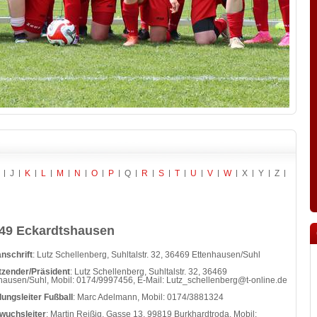
J
K
L
M
N
O
P
Q
R
S
T
U
V
W
X
Y
Z
49 Eckardtshausen
nschrift
: Lutz Schellenberg, Suhltalstr. 32, 36469 Ettenhausen/Suhl
tzender/Präsident
: Lutz Schellenberg, Suhltalstr. 32, 36469
hausen/Suhl, Mobil: 0174/9997456, E-Mail:
Lutz_schellenberg@t-online.de
lungsleiter Fußball
: Marc Adelmann, Mobil:
0174/3881324
wuchsleiter
: Martin Reißig, Gasse 13, 99819 Burkhardtroda, Mobil: