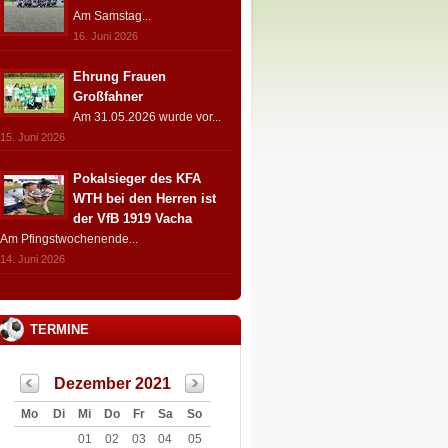
Am Samstag...
16. Juni 2026
Ehrung Frauen
Großfahner
Am 31.05.2026 wurde vor...
15. Juni 2026
Pokalsieger des KFA
WTH bei den Herren ist
der VfB 1919 Vacha
Am Pfingstwochenende...
14. Juni 2026
TERMINE
Dezember 2021
Mo
Di
Mi
Do
Fr
Sa
So
01
02
03
04
05