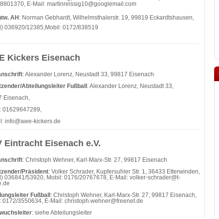
8801370, E-Mail: martinreissig10@googlemail.com
ntw. AH
: Norman Gebhardt, Wilhelmsthalerstr. 19, 99819 Eckardtshausen,
(d) 036920/12385,Mobil: 0172/838519
 Kickers Eisenach
nschrift
: Alexander Lorenz, Neustadt 33, 99817 Eisenach
tzender/Abteilungsleiter Fußball
: Alexander Lorenz, Neustadt 33,
 Eisenach,
: 01629647289,
l: info@awe-kickers.de
 Eintracht Eisenach e.V.
nschrift
: Christoph Wehner, Karl-Marx-Str. 27, 99817 Eisenach
tzender/Präsident
: Volker Schrader, Kupfersuhler Str. 1, 36433 Etterwinden,
(d) 036841/53920, Mobil: 0176/20767678, E-Mail: volker-schrader@t-
e.de
lungsleiter Fußball
: Christoph Wehner, Karl-Marx-Str. 27, 99817 Eisenach,
: 0172/3550634, E-Mail: christoph.wehner@freenet.de
wuchsleiter
: siehe Abteilungsleiter