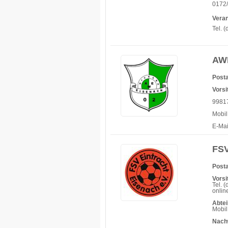
0172/
Vera
Tel. 
AWE
Posta
Vorsi
99817
Mobil
E-Mai
FSV
Posta
Vorsi
Tel. 
onlin
Abtei
Mobil
Nach