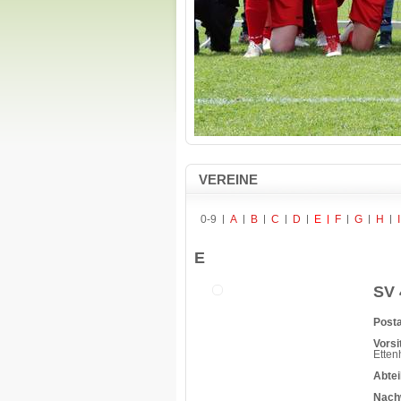
VEREINE
0-9
A
B
C
D
E
F
G
H
I
E
SV 
Posta
Vorsi
Etten
Abtei
Nach