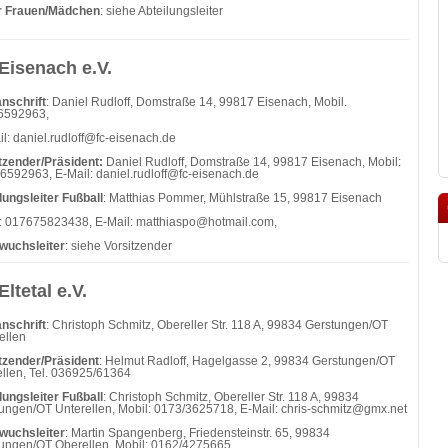
er Frauen/Mädchen
: siehe Abteilungsleiter
Eisenach e.V.
nschrift
: Daniel Rudloff, Domstraße 14, 99817 Eisenach, Mobil.
6592963,
il: daniel.rudloff@fc-eisenach.de
tzender/Präsident:
Daniel Rudloff, Domstraße 14, 99817 Eisenach, Mobil:
6592963, E-Mail: daniel.rudloff@fc-eisenach.de
lungsleiter Fußball
: Matthias Pommer, Mühlstraße 15, 99817 Eisenach
: 017675823438, E-Mail: matthiaspo@hotmail.com,
wuchsleiter
: siehe Vorsitzender
Eltetal e.V.
nschrift
: Christoph Schmitz, Obereller Str. 118 A, 99834 Gerstungen/OT
ellen
tzender/Präsident
: Helmut Radloff, Hagelgasse 2, 99834 Gerstungen/OT
llen, Tel. 036925/61364
lungsleiter Fußball
: Christoph Schmitz, Obereller Str. 118 A, 99834
ungen/OT Unterellen, Mobil: 0173/3625718, E-Mail: chris-schmitz@gmx.net
wuchsleiter
: Martin Spangenberg, Friedensteinstr. 65, 99834
ungen/OT Oberellen, Mobil: 0162/4275665