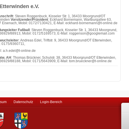
Etterwinden e.V.
nschrift
: Steven Roggenbuck, Kisseler Str. 1, 36433 Moorgrund/OT
winden
Vorsitzender/Präsident
: Eckhard Bornemann, Wartburgallee 63,
 Eisenach, Mobil: 0172/7130421, E-Mail: eckhard-bornemann@t-online.de
lungsleiter Fußball
: Steven Roggenbuck, Kisseler Str. 1, 36433 Moorgrund,
036929/88913, Mobil: 0172/5169573, E-Mail: roggenson@googlemail.com
wuchsleiter
: Andreas Edel, Triftstr. 9, 36433 Moorgrund/OT Etterwinden,
: 0175/9360711,
l: a.h.edel@t-online.de
ntw. AH
: Thomas Brückner, Schulstr. 38, 36433 Moorgrund/OT Etterwinden,
036929/88188, Mobil: 0171/5643909, E-Mail: tom.brueckner@t-online.de
ssum
Datenschutz
Login-Bereich