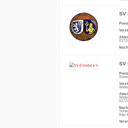
SV 
Posta
Vorsi
Abtei
0172/
Nach
SV 
Posta
Schwa
Vorsi
Walt
Abtei
Walte
0172/
Nach
Schwa
Ingo
Vera