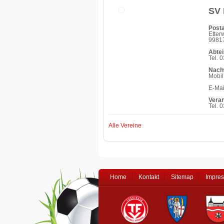
SV 
Posta
Etter
99817
Abtei
Tel. 
Nach
Mobil
E-Mai
Vera
Tel. 
Alle Vereine
Home
Kontakt
Sitemap
Impre