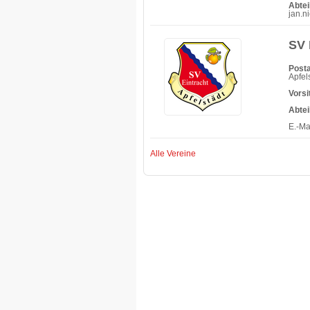
Abte
jan.n
SV 
Posta
Apfel
Vorsi
Abtei
E.-Ma
Alle Vereine