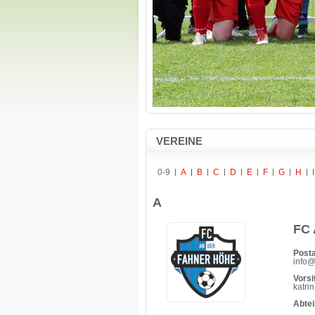
VEREINE
0-9
A
B
C
D
E
F
G
H
I
A
FC 
Posta
info@
Vorsi
katri
Abte