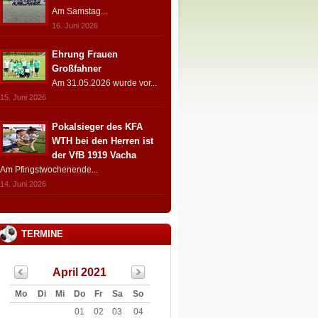
Am Samstag...
16. Juni 2026
Ehrung Frauen
Großfahner
Am 31.05.2026 wurde vor...
15. Juni 2026
Pokalsieger des KFA
WTH bei den Herren ist
der VfB 1919 Vacha
Am Pfingstwochenende...
14. Juni 2026
TERMINE
April 2021
Mo
Di
Mi
Do
Fr
Sa
So
01
02
03
04