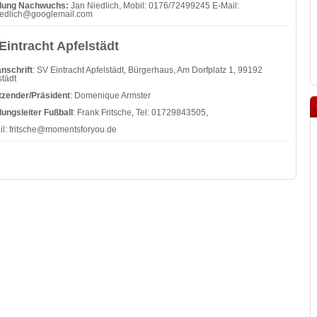
ilung Nachwuchs:
Jan Niedlich, Mobil: 0176/72499245 E-Mail:
iedlich@googlemail.com
Eintracht Apfelstädt
nschrift
: SV Eintracht Apfelstädt, Bürgerhaus, Am Dorfplatz 1, 99192
städt
tzender/Präsident
: Domenique Armster
lungsleiter Fußball
: Frank Fritsche, Tel: 01729843505,
il:
fritsche@momentsforyou.de