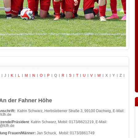
J
K
L
M
N
O
P
Q
R
S
T
U
V
W
X
Y
Z
An der Fahner Höhe
nschrift:
Katrin Schwarz, Herbslebener Straße 3, 99100 Dachwig, E-Mail:
fcfh.de
tzende/Präsident
: Katrin Schwarz, Mobil: 0173/8621219, E-Mail:
n@fcfh.de
ilung Frauen/Männer:
Jan Schuck, Mobil: 0173/3861749