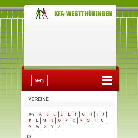
Menü
VEREINE
0-9
A
B
C
D
E
F
G
H
I
J
K
L
M
N
O
P
Q
R
S
T
U
V
W
X
Y
Z
O