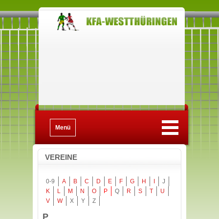
Menü
VEREINE
0-9
A
B
C
D
E
F
G
H
I
J
K
L
M
N
O
P
Q
R
S
T
U
V
W
X
Y
Z
P