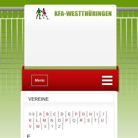
Menü
VEREINE
0-9
A
B
C
D
E
F
G
H
I
J
K
L
M
N
O
P
Q
R
S
T
U
V
W
X
Y
Z
F