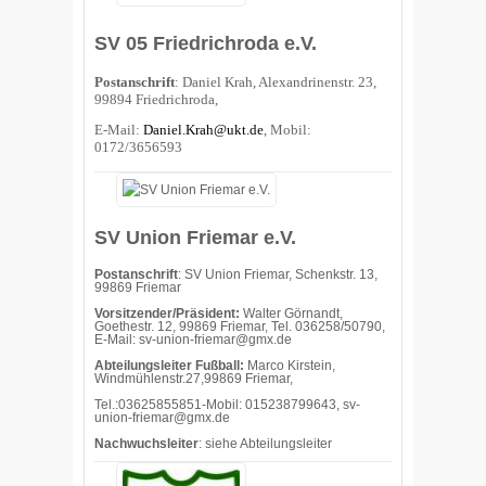
SV 05 Friedrichroda e.V.
Postanschrift
: Daniel Krah, Alexandrinenstr. 23,
99894 Friedrichroda,
E-Mail:
Daniel.Krah@ukt.de
, Mobil:
0172/3656593
SV Union Friemar e.V.
Postanschrift
: SV Union Friemar, Schenkstr. 13,
99869 Friemar
Vorsitzender/Präsident:
Walter Görnandt,
Goethestr. 12, 99869 Friemar, Tel. 036258/50790,
E-Mail: sv-union-friemar@gmx.de
Abteilungsleiter Fußball:
Marco Kirstein,
Windmühlenstr.27,99869 Friemar,
Tel.:03625855851-Mobil: 015238799643, sv-
union-friemar@gmx.de
Nachwuchsleiter
: siehe Abteilungsleiter