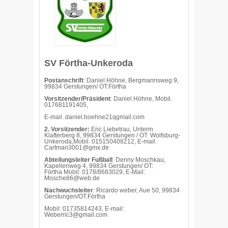
SV Förtha-Unkeroda
Postanschrift
: Daniel Höhne, Bergmannsweg 9,
99834 Gerstungen/ OT.Förtha
Vorsitzender/Präsident
: Daniel Höhne, Mobil.
017681191405,
E-mail.
daniel.hoehne21qgmail.com
2. Vorsitzender:
Eric Liebetrau, Unterm
Klafterberg 8, 99834 Gerstungen / OT. Wolfsburg-
Unkeroda,Mobil. 015150408212, E-mail.
Cartman3001@gmx.de
Abteilungsleiter Fußball
: Denny Moschkau,
Kapellenweg 4, 99834 Gerstungen/ OT:
Förtha Mobil: 0178/8683029, E-Mail:
Mosche86@web.de
Nachwuchsleiter
: Ricardo weber, Aue 50, 99834
Gerstungen/OT.Förtha
Mobil: 01735814243, E-mail:
Weberric3@gmail.com