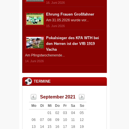
16. Juni 2026
Ehrung Frauen Großfahner
Am 31.05.2026 wurde vor...
15. Juni 2026
Pokalsieger des KFA WTH bei
den Herren ist der VfB 1919
Vacha
Am Pfingstwochenende...
14. Juni 2026
TERMINE
September 2021
Mo
Di
Mi
Do
Fr
Sa
So
01
02
03
04
05
06
07
08
09
10
11
12
13
14
15
16
17
18
19