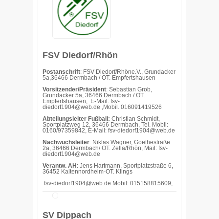
FSV Diedorf/Rhön
Postanschrift
: FSV Diedorf/Rhöne.V., Grundacker
5a,36466 Dermbach / OT. Empfertshausen
Vorsitzender/Präsident
: Sebastian Grob,
Grundacker 5a, 36466 Dermbach / OT.
Empfertshausen, E-Mail:
fsv-
diedorf1904@web.de ,Mobil. 016091419526
Abteilungsleiter Fußball:
Christian Schmidt,
Sportplatzweg 12, 36466 Dermbach, Tel. Mobil:
0160/97359842, E-Mail: fsv-diedorf1904@web.de
Nachwuchsleiter
: Niklas Wagner, Goethestraße
2a, 36466 Dermbach/ OT. Zella/Rhön, Mail: fsv-
diedorf1904@web.de
Verantw. AH
: Jens Hartmann, Sportplatzstraße 6,
36452 Kaltennordheim-OT. Klings
fsv-diedorf1904@web.de Mobil: 015158815609,
SV Dippach