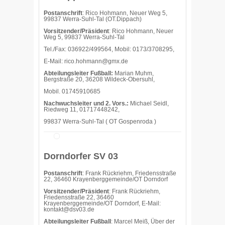
Postanschrift
: Rico Hohmann, Neuer Weg 5,
99837 Werra-Suhl-Tal (OT.Dippach)
Vorsitzender/Präsident
: Rico Hohmann, Neuer
Weg 5, 99837 Werra-Suhl-Tal
Tel./Fax: 036922/499564, Mobil: 0173/3708295,
E-Mail: rico.hohmann@gmx.de
Abteilungsleiter Fußball:
Marian Muhm,
Bergstraße 20, 36208 Wildeck-Obersuhl,
Mobil. 01745910685
Nachwuchsleiter und 2. Vors.:
Michael Seidl,
Riedweg 11, 01717448242,
99837 Werra-Suhl-Tal ( OT Gospenroda )
Dorndorfer SV 03
Postanschrift
: Frank Rückriehm, Friedensstraße
22, 36460 Krayenberggemeinde/OT Dorndorf
Vorsitzender/Präsident
: Frank Rückriehm,
Friedensstraße 22, 36460
Krayenberggemeinde/OT Dorndorf, E-Mail:
kontakt@dsv03.de
Abteilungsleiter Fußball
: Marcel Meiß, Über der