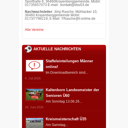
Sporthalle 8, 36460Krayenberggemeinde, Mobil:
01735657073 E-mail: kontakt@dsv03.de
Nachwuchsleiter
: Jörg Rasche, Mühlacker 10,
36460 Krayenberggemeinde Mobil:
0173/7796219, E-Mail: YRasche@t-online.de
Alle Vereine
AKTUELLE NACHRICHTEN
Staffeleinteilungen Männer
online!
Im Downloadbereich sind...
9. Juli 2026
Kaltenborn Landesmeister der
Senioren Ü60
Am Sonntag 13.06.26...
18. Juni 2026
Kreismeisterschaft Ü35
Am Samstag...