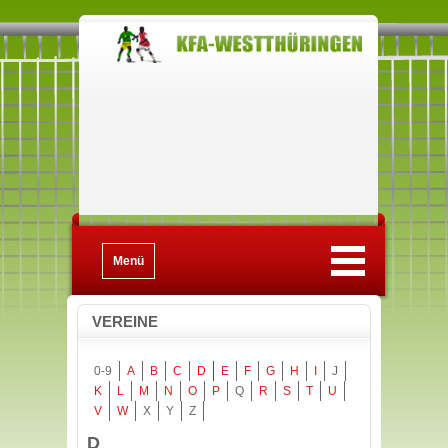
Menü
VEREINE
0-9
A
B
C
D
E
F
G
H
I
J
K
L
M
N
O
P
Q
R
S
T
U
V
W
X
Y
Z
D