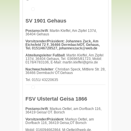
SV 1901 Gehaus
Postanschrift
: Martin Kleffel, Am Zipfel 137d,
36404 Gehaus
Vorsitzender/Präsident: Johannes Zack, Am
Eichsfeld 72 F, 36466 Dermbach/OT. Gehaus,
Tel. 0151/46728527, johanneszack@web.de
Abteilungsleiter Fußball
: Martin Kleffel, Am Zipfel
137d, 36404 Gehaus, Tel. 036965/81723, Mobil:
0178/4783106, E-Mail: martin.kleffel@gmx.de
Nachwuchsleiter
: Christian Speck, Mittlere Str. 28,
36466 Dermbach/ OT.Gehaus
Tel. 0151/ 43220635
FSV Ulstertal Geisa 1866
Postanschrift
: Markus Oettel, am Dorfbach 116,
36419 Geisa/ OT. Borsch
Vorsitzender/Präsident
: Markus Oettel, am
Dorfbach 116, 36419 Geisa,OT Borsch
Mobil: 016094662864, M-Oettel@web.de,