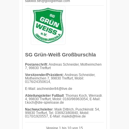
sakikid.sth@googlemail.com
SG Grün-Weiß Großburschla
Postanschrift
: Andreas Schneider, Motheimchen
7, 99830 Treffurt
Vorsitzender/Präsident:
Andreas Schneider,
Motheimchen 7, 99830 Treffurt, Mobil:
0176/24350614,
E-Mail: aschneider84@live.de
Abteilungsleiter Fußball
: Thomas Koch, Werrastr.
4, 99830 Treffurt, Mobil: 0160/96963054, E-Mail:
t.koch@die-spieloase.de
Nachwuchsleiter
: Maik Dittrich, Puschkinstr. 54,
99830 Treffurt, Tel. 036923/80840, Mobil:
0170/1920557, E-Mail: maikdi@live.de
Vereine 1 bis 10 von 15