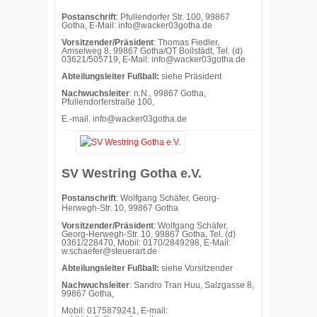
Postanschrift
: Pfullendorfer Str. 100, 99867
Gotha, E-Mail: info@wacker03gotha.de
Vorsitzender/Präsident
: Thomas Fiedler,
Amselweg 8, 99867 Gotha/OT Boilstädt, Tel. (d)
03621/505719, E-Mail: info@wacker03gotha.de
Abteilungsleiter Fußball:
siehe Präsident
Nachwuchsleiter
: n.N., 99867 Gotha,
Pfullendorferstraße 100,
E.-mail.
info@wacker03gotha.de
SV Westring Gotha e.V.
Postanschrift
: Wolfgang Schäfer, Georg-
Herwegh-Str. 10, 99867 Gotha
Vorsitzender/Präsident
: Wolfgang Schäfer,
Georg-Herwegh-Str. 10, 99867 Gotha, Tel. (d)
0361/228470, Mobil: 0170/2849298, E-Mail:
w.schaefer@steuerart.de
Abteilungsleiter Fußball:
siehe Vorsitzender
Nachwuchsleiter
: Sandro Tran Huu, Salzgasse 8,
99867 Gotha,
Mobil: 0175879241, E-mail: