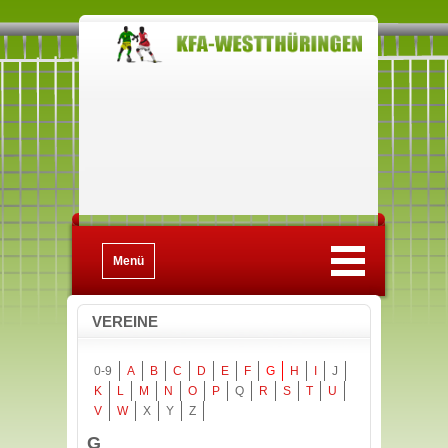
Menü
VEREINE
0-9
A
B
C
D
E
F
G
H
I
J
K
L
M
N
O
P
Q
R
S
T
U
V
W
X
Y
Z
G