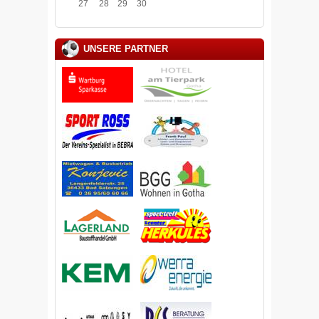
27
28
29
30
UNSERE PARTNER