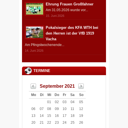
Ehrung Frauen Großfahner
Am 31.05.2026 wurde vor...
15. Juni 2026
Pokalsieger des KFA WTH bei
den Herren ist der VfB 1919
Vacha
Am Pfingstwochenende...
14. Juni 2026
TERMINE
September 2021
Mo
Di
Mi
Do
Fr
Sa
So
01
02
03
04
05
06
07
08
09
10
11
12
13
14
15
16
17
18
19
20
21
22
23
24
25
26