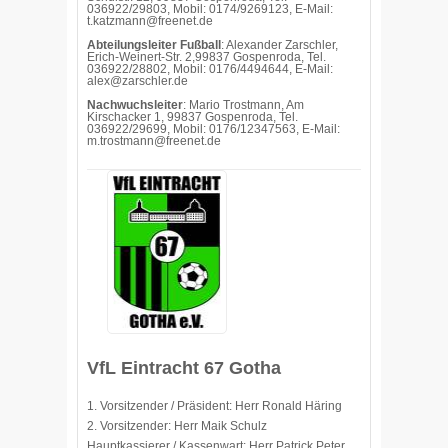
036922/29803, Mobil: 0174/9269123, E-Mail:
t.katzmann@freenet.de
Abteilungsleiter Fußball
: Alexander Zarschler,
Erich-Weinert-Str. 2,99837 Gospenroda, Tel.
036922/28802, Mobil: 0176/4494644, E-Mail:
alex@zarschler.de
Nachwuchsleiter
: Mario Trostmann, Am
Kirschacker 1, 99837 Gospenroda, Tel.
036922/29699, Mobil: 0176/12347563, E-Mail:
m.trostmann@freenet.de
VfL Eintracht 67 Gotha
1. Vorsitzender / Präsident: Herr Ronald Häring
2. Vorsitzender: Herr Maik Schulz
Hauptkassierer / Kassenwart: Herr Patrick Peter