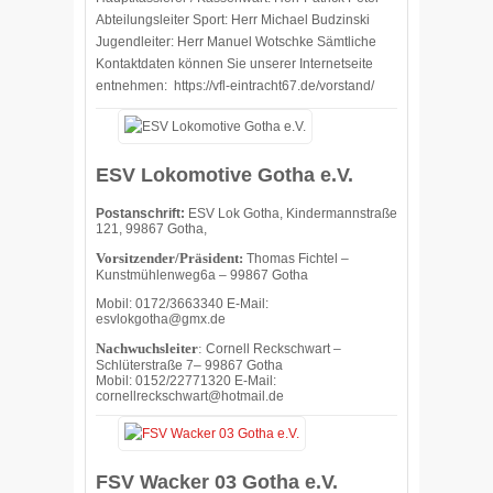
Abteilungsleiter Sport: Herr Michael Budzinski
Jugendleiter: Herr Manuel Wotschke Sämtliche
Kontaktdaten können Sie unserer Internetseite
entnehmen: https://vfl-eintracht67.de/vorstand/
ESV Lokomotive Gotha e.V.
Postanschrift:
ESV Lok Gotha, Kindermannstraße
121, 99867 Gotha,
Vorsitzender/Präsident:
Thomas Fichtel –
Kunstmühlenweg6a – 99867 Gotha
Mobil: 0172/3663340 E-Mail:
esvlokgotha@gmx.de
Nachwuchsleiter
:
Cornell Reckschwart –
Schlüterstraße 7– 99867 Gotha
Mobil: 0152/22771320 E-Mail:
cornellreckschwart@hotmail.de
FSV Wacker 03 Gotha e.V.