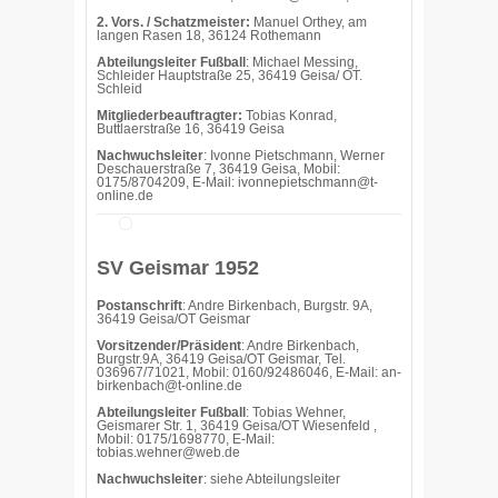
2. Vors. / Schatzmeister:
Manuel Orthey, am
langen Rasen 18, 36124 Rothemann
Abteilungsleiter Fußball
: Michael Messing,
Schleider Hauptstraße 25, 36419 Geisa/ OT.
Schleid
Mitgliederbeauftragter:
Tobias Konrad,
Buttlaerstraße 16, 36419 Geisa
Nachwuchsleiter
: Ivonne Pietschmann, Werner
Deschauerstraße 7, 36419 Geisa, Mobil:
0175/8704209, E-Mail: ivonnepietschmann@t-
online.de
SV Geismar 1952
Postanschrift
: Andre Birkenbach, Burgstr. 9A,
36419 Geisa/OT Geismar
Vorsitzender/Präsident
: Andre Birkenbach,
Burgstr.9A, 36419 Geisa/OT Geismar, Tel.
036967/71021, Mobil: 0160/92486046, E-Mail: an-
birkenbach@t-online.de
Abteilungsleiter Fußball
: Tobias Wehner,
Geismarer Str. 1, 36419 Geisa/OT Wiesenfeld ,
Mobil: 0175/1698770, E-Mail:
tobias.wehner@web.de
Nachwuchsleiter
: siehe Abteilungsleiter