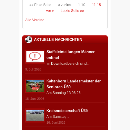
«« Erste Seite
« zurück
1-10
11-15
vor »
Letzte Seite »»
Alle Vereine
AKTUELLE NACHRICHTEN
Staffeleinteilungen Männer
online!
Im Downloadbereich sind...
9. Juli 2026
Kaltenborn Landesmeister der
Senioren Ü60
Am Sonntag 13.06.26...
18. Juni 2026
Kreismeisterschaft Ü35
Am Samstag...
16. Juni 2026