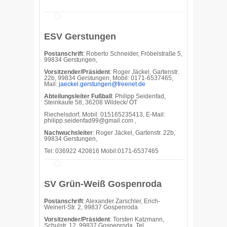
ESV Gerstungen
Postanschrift
: Roberto Schneider, Fröbelstraße 5,
99834 Gerstungen,
Vorsitzender/Präsident
: Roger Jäckel, Gartenstr.
22b, 99834 Gerstungen, Mobil: 0171-6537465,
Mail:
jaeckel.gerstungen@freenet.de
Abteilungsleiter Fußball
: Philipp Seidenfad,
Steinkaute 58, 36208 Wildeck/ OT
Riechelsdorf, Mobil: 015165235413, E-Mail:
philipp.seidenfad99@gmail.com ,
Nachwuchsleiter
: Roger Jäckel, Gartenstr. 22b,
99834 Gerstungen,
Tel: 036922 420816 Mobil:0171-6537465
SV Grün-Weiß Gospenroda
Postanschrift
: Alexander Zarschler, Erich-
Weinert-Str. 2, 99837 Gospenroda
Vorsitzender/Präsident
: Torsten Katzmann,
Schulstr. 12, 99837 Gospenroda, Tel.