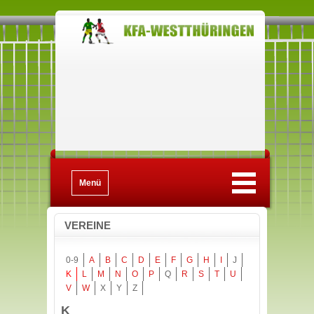
Menü
VEREINE
0-9
A
B
C
D
E
F
G
H
I
J
K
L
M
N
O
P
Q
R
S
T
U
V
W
X
Y
Z
K