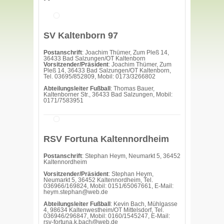
SV Kaltenborn 97
Postanschrift
: Joachim Thümer, Zum Pleß 14,
36433 Bad Salzungen/OT Kaltenborn
Vorsitzender/Präsident
: Joachim Thümer, Zum
Pleß 14, 36433 Bad Salzungen/OT Kaltenborn,
Tel. 03695/852809, Mobil: 0173/3266802
Abteilungsleiter Fußball
: Thomas Bauer,
Kaltenborner Str., 36433 Bad Salzungen, Mobil:
0171/7583951
RSV Fortuna Kaltennordheim
Postanschrift
: Stephan Heym, Neumarkt 5, 36452
Kaltennordheim
Vorsitzender/Präsident
: Stephan Heym,
Neumarkt 5, 36452 Kaltennordheim, Tel.
036966/169824, Mobil: 0151/65067661, E-Mail:
heym.stephan@web.de
Abteilungsleiter Fußball
: Kevin Bach, Mühlgasse
4, 98634 Kaltenwestheim/OT Mittelsdorf, Tel.
036946/296847, Mobil: 0160/1545247, E-Mail:
rsv-fortuna.k.bach@web.de