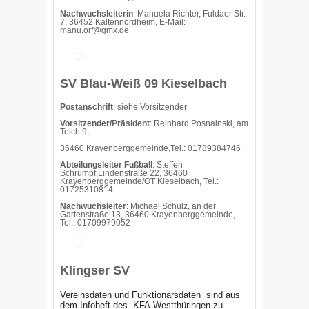
Nachwuchsleiterin
: Manuela Richter, Fuldaer Str.
7, 36452 Kaltennordheim, E-Mail:
manu.orf@gmx.de
SV Blau-Weiß 09 Kieselbach
Postanschrift
: siehe Vorsitzender
Vorsitzender/Präsident
: Reinhard Posnainski, am
Teich 9,
36460 Krayenberggemeinde,Tel.: 01789384746
Abteilungsleiter Fußball
: Steffen
Schrumpf,Lindenstraße 22, 36460
Krayenberggemeinde/OT Kieselbach, Tel.:
01725310814
Nachwuchsleiter
: Michael Schulz, an der
Gartenstraße 13, 36460 Krayenberggemeinde,
Tel.: 01709979052
Klingser SV
Vereinsdaten und Funktionärsdaten sind aus
dem Infoheft des
KFA-Westthüringen zu