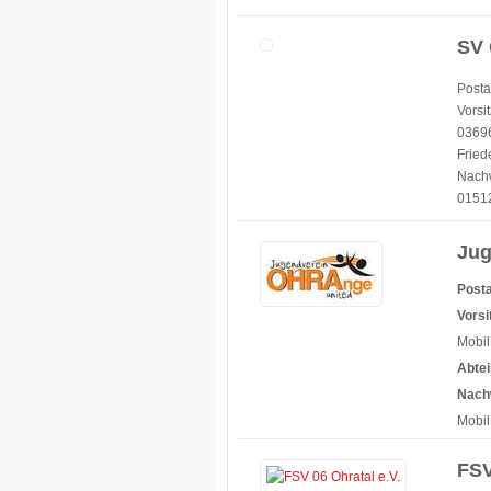
SV 
Posta
Vorsi
03696
Fried
Nachw
01512
Jug
Posta
Vorsi
Mobil
Abtei
Nach
Mobil
FSV