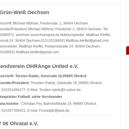
Grün-Weiß Oechsen
nschrift: Michael Wöhner, Friedenstar. 2, 36404 Oechsen
tzender/Präsident: Michael Wöhner, Friedenstr. 2, 36403 Oechsen, Tel.
5/80571, woehner-svoechsengmx.de Abteilungsleiter: Matthias Kleffel,
ensstr.24, 36404 Oechsen,015120198931 Matthias.kleffel@gmail.com
uchsleiter: Matthias Kleffel, Friedensstraße 24, 36404 Oechsen,
0198931 Matthias.kleffel@gmail.com
endverein OHRAnge United e.V.
nschrift: Torsten Rabitz, Oststraße 16,99885 Ohrdruf
tzender/Präsident:
Thorsten Rabitz, Oststraße 16, 99885 Ohrdruf,
: 015251694277, E-Mail: Torsten-rabitz@t-online.de,
lungsleiter Fußball: siehe Vorsitzender
wuchsleiter
: Christian Fey, Bahnhofstraße 24, 99885 Ohrdruf,
: 015207359421, E-mail: Fusselgth@web.de,
 06 Ohratal e.V.