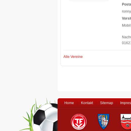
Posta
ronn
Vorsi
Mobi
Nachw
0162
Alle Vereine
Home
Kontakt
Sitemap
Impre