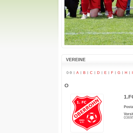
VEREINE
0-9
A
B
C
D
E
F
G
H
I
O
1.F
Posta
Vorsi
03695