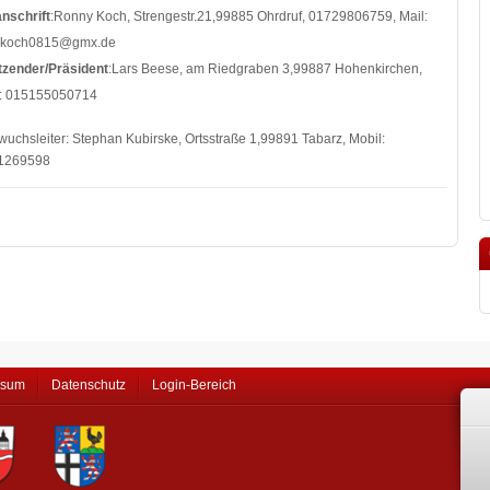
nschrift
:Ronny Koch, Strengestr.21,99885 Ohrdruf, 01729806759, Mail:
ykoch0815@gmx.de
tzender/Präsident
:Lars Beese, am Riedgraben 3,99887 Hohenkirchen,
l: 015155050714
uchsleiter: Stephan Kubirske, Ortsstraße 1,99891 Tabarz, Mobil:
1269598
ssum
Datenschutz
Login-Bereich