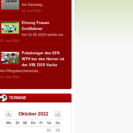
Am Samstag...
16. Juni 2026
Ehrung Frauen
Großfahner
Am 31.05.2026 wurde vor...
15. Juni 2026
Pokalsieger des KFA
WTH bei den Herren ist
der VfB 1919 Vacha
Am Pfingstwochenende...
14. Juni 2026
TERMINE
Oktober 2022
Mo
Di
Mi
Do
Fr
Sa
So
01
02