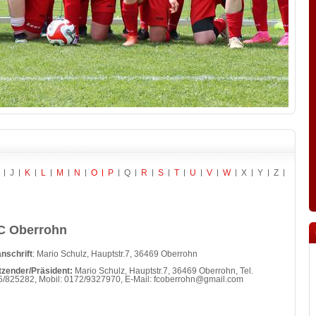
J
K
L
M
N
O
P
Q
R
S
T
U
V
W
X
Y
Z
C Oberrohn
nschrift
: Mario Schulz, Hauptstr.7, 36469 Oberrohn
tzender/Präsident:
Mario Schulz, Hauptstr.7, 36469 Oberrohn, Tel.
/825282, Mobil: 0172/9327970, E-Mail: fcoberrohn@gmail.com