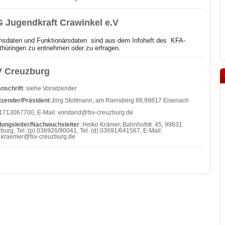
 Jugendkraft Crawinkel e.V
nsdaten und Funktionärsdaten sind aus dem Infoheft des
KFA-
hüringen zu entnehmen oder zu erfragen.
 Creuzburg
nschrift
: siehe Vorsitzender
tzender/Präsident
:Jörg Stoltmann, am Ramsberg 88,99817 Eisenach
01713067700, E-Mail: vorstand@fsv-creuzburg.de
lungsleiter/Nachwuchsleiter
: Heiko Krämer, Bahnhofstr. 45, 99831
burg, Tel. (p) 036926/90041, Tel. (d) 03691/641567, E-Mail:
.kraemer@fsv-creuzburg.de