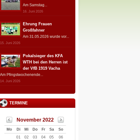
Am Samstag...
16. Juni 2026
Ehrung Frauen
Großfahner
Am 31.05.2026 wurde vor...
15. Juni 2026
Pokalsieger des KFA
WTH bei den Herren ist
der VfB 1919 Vacha
Am Pfingstwochenende...
14. Juni 2026
TERMINE
November 2022
Mo
Di
Mi
Do
Fr
Sa
So
01
02
03
04
05
06