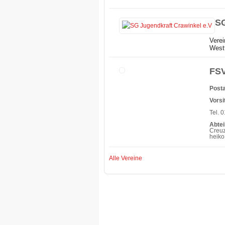
SG
Verei
Westt
FSV
Posta
Vorsi
Tel. 
Abtei
Creuz
heiko
Alle Vereine