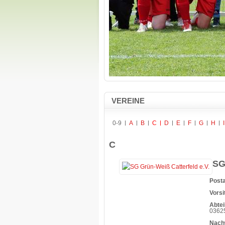
VEREINE
0-9
A
B
C
D
E
F
G
H
I
C
SG
Posta
Vorsi
Abtei
03625
Nach