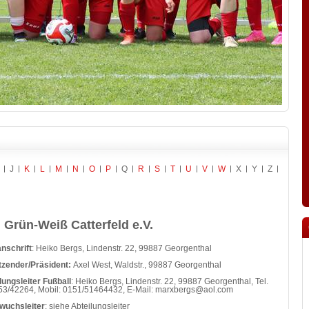
J
K
L
M
N
O
P
Q
R
S
T
U
V
W
X
Y
Z
 Grün-Weiß Catterfeld e.V.
nschrift
: Heiko Bergs, Lindenstr. 22, 99887 Georgenthal
tzender/Präsident:
Axel West, Waldstr., 99887 Georgenthal
lungsleiter Fußball
: Heiko Bergs, Lindenstr. 22, 99887 Georgenthal, Tel.
3/42264, Mobil: 0151/51464432, E-Mail: marxbergs@aol.com
wuchsleiter
: siehe Abteilungsleiter