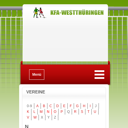
Menü
VEREINE
0-9
A
B
C
D
E
F
G
H
I
J
K
L
M
N
O
P
Q
R
S
T
U
V
W
X
Y
Z
N