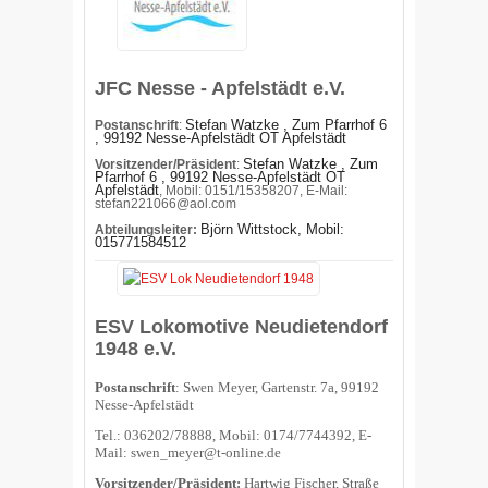
JFC Nesse - Apfelstädt e.V.
Stefan Watzke , Zum Pfarrhof 6
Postanschrift
:
, 99192 Nesse-Apfelstädt OT Apfelstädt
Stefan Watzke , Zum
Vorsitzender/Präsident
:
Pfarrhof 6 , 99192 Nesse-Apfelstädt OT
Apfelstädt
, Mobil: 0151/15358207, E-Mail:
stefan221066@aol.com
Björn Wittstock, Mobil
:
Abteilungsleiter:
015771584512
ESV Lokomotive Neudietendorf
1948 e.V.
Postanschrift
: Swen Meyer, Gartenstr. 7a, 99192
Nesse-Apfelstädt
Tel.: 036202/78888, Mobil: 0174/7744392, E-
Mail: swen_meyer@t-online.de
Vorsitzender/Präsident:
Hartwig Fischer, Straße