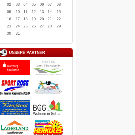
02
03
04
05
06
07
08
09
10
11
12
13
14
15
16
17
18
19
20
21
22
23
24
25
26
27
28
29
30
31
UNSERE PARTNER