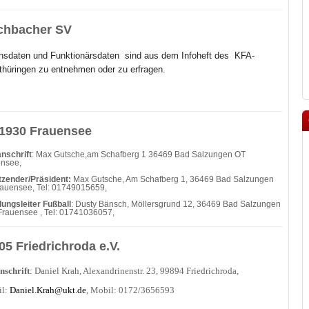
chbacher SV
nsdaten und Funktionärsdaten sind aus dem Infoheft des
KFA-
hüringen zu entnehmen oder zu erfragen.
1930 Frauensee
nschrift
: Max Gutsche,am Schafberg 1 36469 Bad Salzungen OT
ensee,
tzender/Präsident:
Max Gutsche, Am Schafberg 1, 36469 Bad Salzungen
auensee, Tel: 01749015659,
lungsleiter Fußball
: Dusty Bänsch, Möllersgrund 12, 36469 Bad Salzungen
 Frauensee , Tel: 01741036057,
05 Friedrichroda e.V.
nschrift
: Daniel Krah, Alexandrinenstr. 23, 99894 Friedrichroda,
il:
Daniel.Krah@ukt.de
, Mobil: 0172/3656593