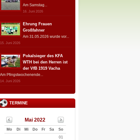
Am Samstag...
16. Juni 2026
Ehrung Frauen
Großfahner
Am 31.05.2026 wurde vor...
15. Juni 2026
Pokalsieger des KFA
WTH bei den Herren ist
der VfB 1919 Vacha
Am Pfingstwochenende...
14. Juni 2026
TERMINE
Mai 2022
Mo
Di
Mi
Do
Fr
Sa
So
01