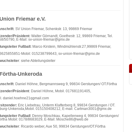
Union Friemar e.V.
nschrift
: SV Union Friemar, Schenkstr. 13, 99869 Friemar
tzender/Präsident:
Walter Görnandt, Goethestr. 12, 99869 Friemar, Tel.
8/50790, E-Mail: sv-union-friemar@gmx.de
lungsleiter Fußball:
Marco Kirstein, Windmühlenstr.27,99869 Friemar,
03625855851-Mobil: 015238799643, sv-union-friemar@gmx.de
wuchsleiter
: siehe Abteilungsleiter
Förtha-Unkeroda
nschrift
: Daniel Höhne, Bergmannsweg 9, 99834 Gerstungen/ OT.Förtha
tzender/Präsident
: Daniel Höhne, Mobil. 017681191405,
l.
daniel.hoehne21qgmail.com
rsitzender:
Eric Liebetrau, Unterm Klafterberg 8, 99834 Gerstungen / OT.
burg-Unkeroda,Mobil. 015150408212, E-mail.
Cartman3001@gmx.de
lungsleiter Fußball
: Denny Moschkau, Kapellenweg 4, 99834 Gerstungen/
örtha Mobil: 0178/8683029, E-Mail: Mosche86@web.de
wuchsleiter
: Ricardo weber, Aue 50, 99834 Gerstungen/OT.Förtha