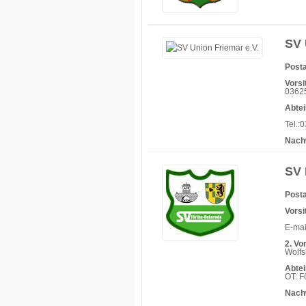
SV 
Posta
Vorsi
03625
Abtei
Tel.:
Nach
SV 
Posta
Vorsi
E-mai
2. Vo
Wolfs
Abtei
OT: F
Nach