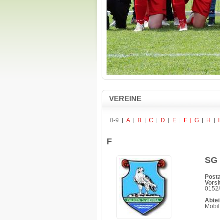
VEREINE
0-9
A
B
C
D
E
F
G
H
I
F
SG 
Posta
Vorsi
0152
Abtei
Mobil