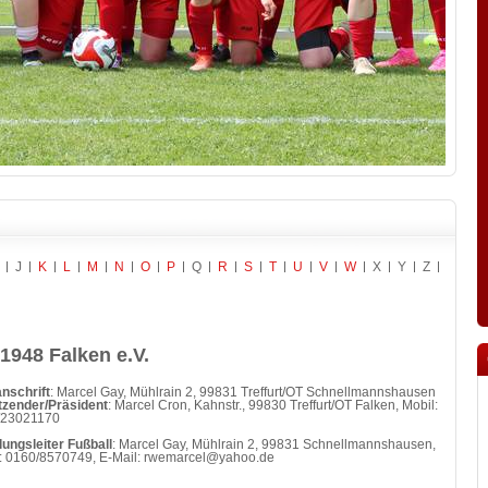
J
K
L
M
N
O
P
Q
R
S
T
U
V
W
X
Y
Z
1948 Falken e.V.
nschrift
: Marcel Gay, Mühlrain 2, 99831 Treffurt/OT Schnellmannshausen
tzender/Präsident
: Marcel Cron, Kahnstr., 99830 Treffurt/OT Falken, Mobil:
/23021170
lungsleiter Fußball
: Marcel Gay, Mühlrain 2, 99831 Schnellmannshausen,
: 0160/8570749, E-Mail: rwemarcel@yahoo.de