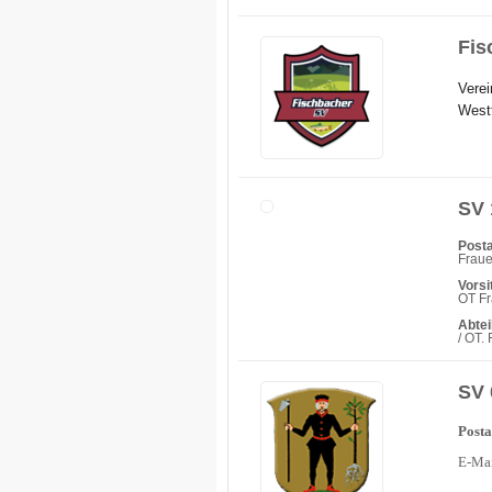
Fis
Verei
Westt
SV 
Posta
Frau
Vorsi
OT Fr
Abtei
/ OT.
SV 
Posta
E-Ma