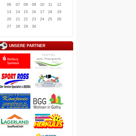
06
07
08
09
10
11
12
13
14
15
16
17
18
19
20
21
22
23
24
25
26
27
28
29
30
UNSERE PARTNER