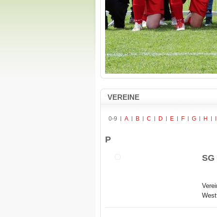
VEREINE
0-9
A
B
C
D
E
F
G
H
I
P
SG 
Verei
Westt