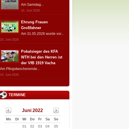
Am Samstag...
16. Juni 2026
Ehrung Frauen
Großfahner
Am 31.05.2026 wurde vor...
15. Juni 2026
Pokalsieger des KFA
WTH bei den Herren ist
der VfB 1919 Vacha
Am Pfingstwochenende...
14. Juni 2026
TERMINE
Juni 2022
Mo
Di
Mi
Do
Fr
Sa
So
01
02
03
04
05