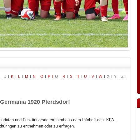
J
K
L
M
N
O
P
Q
R
S
T
U
V
W
X
Y
Z
Germania 1920 Pferdsdorf
nsdaten und Funktionärsdaten sind aus dem Infoheft des
KFA-
hüringen zu entnehmen oder zu erfragen.