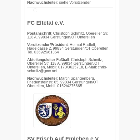
Nachwuchsleiter
: siehe Vorsitzender
FC Eltetal e.V.
Postanschrift
: Christoph Schmitz, Obereller Str.
118 A, 99834 Gerstungen/OT Unterellen
Vorsitzender/Präsident
: Helmut Radloff,
Hagelgasse 2, 99834 Gerstungen/OT Oberellen,
Tel. 036925/61364
Abteilungsleiter Fußball
: Christoph Schmitz,
Obereller Str. 118 A, 99834 Gerstungen/OT
Unterellen, Mobil: 0173/3625718, E-Mail: chris-
schmitz@gmx.net
Nachwuchsleiter
: Martin Spangenberg,
Friedensteinstr. 65, 99834 Gerstungen/OT
Oberellen, Mobil: 0162/4275665
SV Frisch Auf Emleben e.V.