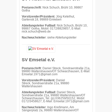
Postanschrift
: Nick Schuch, Brühl 10, 99867
Gotha
Vorsitzender/Präsident:
Jörg Ketelhut,
Gartenstr.18, 99869 Emleben
Abteilungsleiter Fußball
: Nick Schuch, Brühl 10,
99867 Gotha, Mobil: 0172/8829857, E-Mail:
nick.schuch@web.de
Nachwuchsleiter
: siehe Abteilungsleiter
SV Emsetal e.V.
Postanschrift
: Daniel Streck, Sondraerstraße 21a,
99880 Waltershausen/OT Schwarzhausen, E-Mail:
Emsetal.1971@gmail.com
Vorsitzender/Präsident:
Daniel
Streck,
Sondraerstraße 21a, 99880
Waltershausen
Abteilungsleiter Fußball
: Daniel Streck,
Sondraerstraße 21a, 99880 Waltershausen/OT
Schwarzhausen, Tel. (p) 036259/50152, Mobil:
0172/3458627, E-Mail: Emsetal.1971@gmail.com
Nachwuchsleiter
: Ingo Kreßmann, Am
Sängerplatz 2a, 99880 Waltershausen/OT