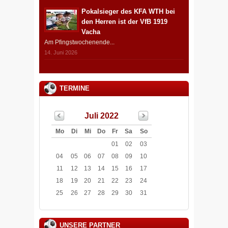
Pokalsieger des KFA WTH bei
den Herren ist der VfB 1919
Vacha
Am Pfingstwochenende...
14. Juni 2026
TERMINE
Juli 2022
Mo
Di
Mi
Do
Fr
Sa
So
01
02
03
04
05
06
07
08
09
10
11
12
13
14
15
16
17
18
19
20
21
22
23
24
25
26
27
28
29
30
31
UNSERE PARTNER