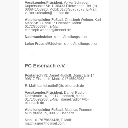
Vorsitzender/Präsident
: Volker Schrader,
Kupfersuhler Str. 1, 36433 Etterwinden, Tel. (d)
036841/53920, Mobil: 0176/20767678, E-Mail:
volker-schrader@t-online.de
Abteilungsleiter Fußball
: Christoph Wehner, Karl-
Marx-Str. 27, 99817 Eisenach, Mobil:
0172/3550634, E-Mail:
christoph.wehner@freenet.de
Nachwuchsleiter
: siehe Abteilungsleiter
Leiter Frauen/Mädchen
: siehe Abteilungsleiter
FC Eisenach e.V.
Postanschrift
: Daniel Rudloff, Domstraße 14,
99817 Eisenach, Mobil. 01716592963,
E.-Mail: daniel.rudloff@fc-eisenach.de
Vorsitzender/Präsident:
Daniel Rudloff,
Domstraße 14, 99817 Eisenach, Mobil:
0171/6592963, E-Mail: daniel.rudloff@fc-
eisenach.de
Abteilungsleiter Fußball
: Matthias Pommer,
Mühlstraße 15, 99817 Eisenach
Mobil: 017675823438, E-Mail:
matthiaspo@hotmail.com,