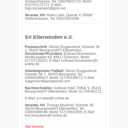
Schwarzhausen, Tel. 036259/31710, Mobil:
0157/51173721, E-Mail:
Ingo.kressmann@gmx.net
Verantw. AH
: Heiko Liehr, Querstr. 4, 99880
Waltershausen, Tel. 036259/51088
SV Etterwinden e.V.
Postanschrift
: Steven Roggenbuck, Kisseler Str.
1, 36433 Moorgrund/OT Etterwinden
Vorsitzender/Präsident
: Eckhard Bornemann,
Wartburgallee 63, 99817 Eisenach, Mobil:
0172/7130421, E-Mail: eckhard-bornemann@t-
online.de
Abteilungsleiter Fußball
: Steven Roggenbuck,
Kisseler Str. 1, 36433 Moorgrund, Tel.
036929/88913, Mobil: 0172/5169573, E-Mail:
roggenson@googlemail.com
Nachwuchsleiter
: Andreas Edel, Triftstr. 9, 36433
Moorgrund/OT Etterwinden, Mobil: 0175/9360711,
E-Mail: a.h.edel@t-online.de
Verantw. AH
: Thomas Brückner, Schulstr. 38,
36433 Moorgrund/OT Etterwinden, Tel.
036929/88188, Mobil: 0171/5643909, E-Mail:
tom.brueckner@t-online.de
Alle Vereine