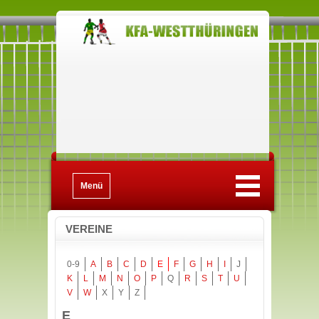
Menü
VEREINE
0-9
A
B
C
D
E
F
G
H
I
J
K
L
M
N
O
P
Q
R
S
T
U
V
W
X
Y
Z
E