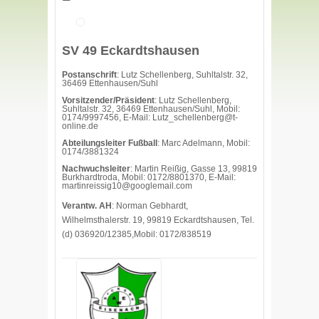
SV 49 Eckardtshausen
Postanschrift
: Lutz Schellenberg, Suhltalstr. 32,
36469 Ettenhausen/Suhl
Vorsitzender/Präsident
: Lutz Schellenberg,
Suhltalstr. 32, 36469 Ettenhausen/Suhl, Mobil:
0174/9997456, E-Mail:
Lutz_schellenberg@t-
online.de
Abteilungsleiter Fußball
: Marc Adelmann, Mobil:
0174/3881324
Nachwuchsleiter
: Martin Reißig, Gasse 13, 99819
Burkhardtroda, Mobil: 0172/8801370, E-Mail:
martinreissig10@googlemail.com
Verantw. AH
: Norman Gebhardt,
Wilhelmsthalerstr. 19, 99819 Eckardtshausen, Tel.
(d) 036920/12385,Mobil: 0172/838519